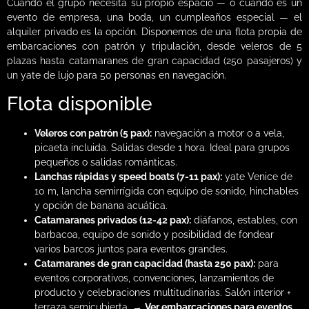
Cuando el grupo necesita su propio espacio — o cuando es un
evento de empresa, una boda, un cumpleaños especial — el
alquiler privado es la opción. Disponemos de una flota propia de
embarcaciones con patrón y tripulación, desde veleros de 5
plazas hasta catamaranes de gran capacidad (250 pasajeros) y
un yate de lujo para 50 personas en navegación.
Flota disponible
Veleros con patrón (5 pax):
navegación a motor o a vela,
picaeta incluida. Salidas desde 1 hora. Ideal para grupos
pequeños o salidas románticas.
Lanchas rápidas y speed boats (7-11 pax):
yate Venice de
10 m, lancha semirrígida con equipo de sonido, hinchables
y opción de banana acuática.
Catamaranes privados (12-42 pax):
diáfanos, estables, con
barbacoa, equipo de sonido y posibilidad de fondear
varios barcos juntos para eventos grandes.
Catamaranes de gran capacidad (hasta 250 pax):
para
eventos corporativos, convenciones, lanzamientos de
producto y celebraciones multitudinarias. Salón interior +
terraza semicubierta. →
Ver embarcaciones para eventos