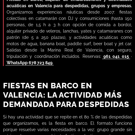
Despedidas
acuáticas en Valencia para despedidas, grupos y empresas.
Organizamos experiencias náuticas desde 2007: fiestas
Blog de Notícias
colectivas en catamarán con DJ y consumiciones (hasta 150
personas, de 1,5 h a 3 h con opción de comida a bordo),
Respuesta rápida · WhatsAp
alquiler privado de veleros, lanchas, yates y catamaranes con
patrón (de 5 a 250 plazas), y actividades acuáticas como
Contáctanos
motos de agua, banana boat, paddle surf, beer boat y jet car.
Salidas desde la Marina Real de Valencia, con seguro,
tripulación y coordinación incluidos. Reservas:
961 041 015
·
WhatsApp 678 723 849
.
FIESTAS EN BARCO EN
VALENCIA: LA ACTIVIDAD MÁS
DEMANDADA PARA DESPEDIDAS
Si hay una actividad que se repite en el 80 % de las despedidas
que organizamos, es la fiesta en barco. El formato funciona
porque resuelve varias necesidades a la vez: grupo grande sin