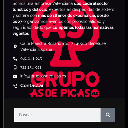
S
omos una empresa Valenciana
dedicada al sector
turístico y del ocio
, expertos en despedidas de soltero
y soltera con
más de 18 años de experiencia, desde
2007
organizamos eventos con profesionalidad y
seguridad, dado que
cumplimos todas las normativas
vigentes
.
Calle Maestra Rosario Iroil, 7 , 46910 Benetúser,
Valencia, España
961 041 015
722 256 011
info
@grupoasdepicas.es
Contactar