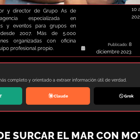
10 a
or y director de Grupo As de
202
agencia especializada en
as y eventos para grupos en
a desde 2007. Más de 5.000
iones organizadas con oficina
8
Publicado:
quipo profesional propio.
diciembre 2023
más completo y orientado a extraer información útil de verdad.
T
Claude
Grok
DE SURCAR EL MAR CON MO