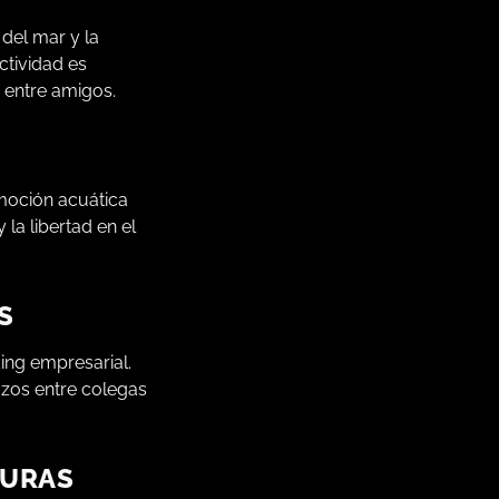
 del mar y la
ctividad es
 entre amigos.
moción acuática
la libertad en el
S
ing empresarial.
azos entre colegas
TURAS