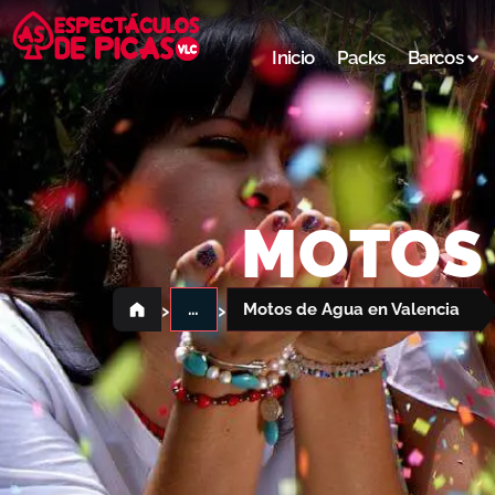
Inicio
Packs
Barcos
MOTOS 
›
›
…
Motos de Agua en Valencia