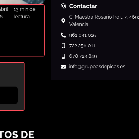
Contactar
bril
13 min de
6
lectura
C. Maestra Rosario Iroil, 7, 46
Valencia
961 041 015
722 256 011
678 723 849
info
@grupoasdepicas.es
TOS DE