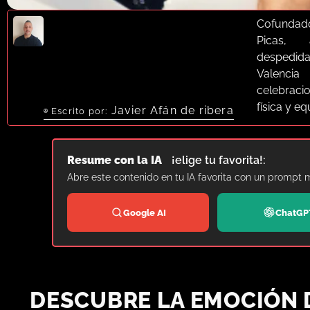
Cofundad
Picas, 
despedid
Valenci
celebrac
física y e
Javier Afán de ribera
Escrito por:
Resume con la IA
¡elige tu favorita!:
Abre este contenido en tu IA favorita con un prompt 
Google AI
ChatGP
DESCUBRE LA EMOCIÓN 