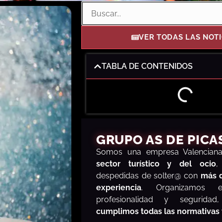
VER TODAS LAS NOTI
TABLA DE CONTENIDOS
GRUPO AS DE PICA
S
omos una empresa Valencia
sector turístico y del ocio
,
despedidas de solter@ con
más 
experiencia
. Organizamos e
profesionalidad y segurida
cumplimos todas las normativas