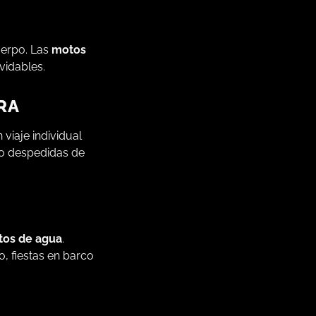
cuerpo. Las
motos
vidables.
RA
 viaje individual
o despedidas de
os de agua
.
 fiestas en barco