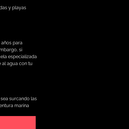
das y playas
6 años para
mbargo, si
uela especializada
 al agua con tu
a sea surcando las
ventura marina