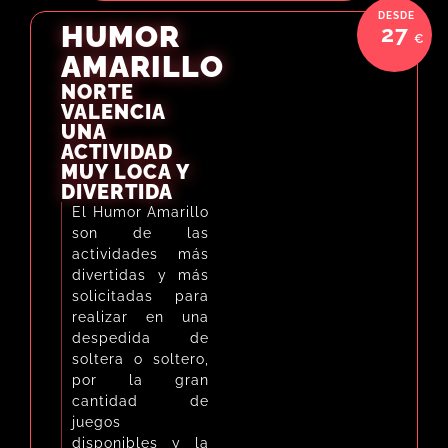
HUMOR
HUMOR
27
27
AMARILLO
AMARILLO
NORTE
VALENCIA
VALENCIA
VEN A JUGAR
UNA
AL HUMOR
ACTIVIDAD
AMARILLO,
MUY LOCA Y
LOS JUEGOS
DIVERTIDA
MÁS LOCOS
El Humor Amarillo
Las gimkanas de
son de las
humor amarillo
actividades más
son la actividad
divertidas y más
perfecta para
solicitadas para
disfrutar con tu
realizar en una
grupo de amig@s
despedida de
o en la
soltera o soltero,
celebración de
por la gran
una despedida de
cantidad de
soltero o soltera.
juegos
Son juegos
disponibles y la
divertidos donde