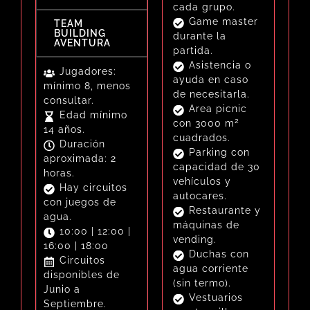
cada grupo.
incluye esta
Edad mínimo
Básico o el
cada grupo.
Game master
actividad y
14 años.
Estrella que te
Game master
TEAM
durante la
además la cena
BUILDING
Duración
incluye esta
durante la
AVENTURA
partida.
con espectáculos
aproximada: 1
actividad y
partida.
Area picnic.
más divertida,
hora.
además la cena
Asistencia o
Jugadores:
Aseos.
«La Cena de los
Hay circuitos
con espectáculos
ayuda en caso
mínimo 8, menos
Zona
Locos».
con juegos de
más divertida,
de necesitarla.
consultar.
aparcamiento y
agua en verano.
«La Cena de los
Area picnic
Edad mínimo
recepción.
10:00 | 11:30 |
2
Locos».
con 3000 m
14 años.
Cafetería con
13:00 | 16:00 |
cuadrados.
Duración
zona snacks.
17:30 y 19:00
Parking con
aproximada: 2
Duchas con
horas.
capacidad de 30
horas.
agua corriente
Circuitos
vehículos y
Hay circuitos
(sin termo).
disponibles de
autocares.
con juegos de
Vestuarios
mayo a
Restaurante y
agua.
con taquillas
septiembre.
máquinas de
10:00 | 12:00 |
(requiere llevar
Circuito de
vending.
16:00 | 18:00
candado)
humor amarillo no
Duchas con
Circuitos
Opción de
tienen dificultad.
agua corriente
disponibles de
partidas
Circuito de
(sin termo).
Junio a
nocturnas.
Humor amarillo:
Vestuarios
Septiembre.
27