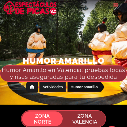
HUMOR AMARILLO
Humor Amarillo en Valencia: pruebas locas
y risas aseguradas para tu despedida
›
›
Actividades
Humor amarillo
ZONA
ZONA
NORTE
VALENCIA