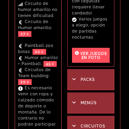
con taquillas
Circuito de
Paintball 200
(requiere llevar
VER JUEGOS
humor amarillo no
bolas:
20
EN FOTO
candado)
tienen dificultad.
Paintball 400
Varios juegos
Circuito de
bolas:
25
a elegir, opción
Humor amarillo:
Pack: Humor
de partidas
27
PACKS
amarillo +
nocturnas.
Paintball 200
Paintball 200
bolas:
45
bolas:
20
VER JUEGOS
Pack: Humor
CIRCUITOS
Humor amarillo
EN FOTO
amarillo + Archery
+ Paintball:
45
combat:
45
Circuitos de
Pack: Humor
Team building:
amarillo + Bubble
PACKS
JUEGOS
20
fotball:
45
Es necesario
venir con ropa y
PIDE
RESPUESTA
calzado cómodo
MENÚS
PRESUPUESTO
RÁPIDA
CONDICIONES
de deporte o
GRATIS
montaña. De lo
contrario no
podrán participar.
CIRCUITOS
UBICACIÓN