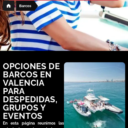
Despedidas
›
Barcos
Blog de Notícias
Respuesta rápida · WhatsAp
Contáctanos
OPCIONES DE
BARCOS EN
VALENCIA
PARA
DESPEDIDAS,
GRUPOS Y
EVENTOS
En esta página reunimos las