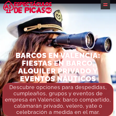
Inicio
¿Te ayudamos?
Packs despedidas
Barcos
BARCOS EN VALENCIA:
FIESTAS EN BARCO,
Restaurantes
ALQUILER PRIVADO Y
Actividades
EVENTOS NÁUTICOS
Alojamientos & Espacios
Descubre opciones para despedidas,
cumpleaños, grupos y eventos de
Servicios
empresa en Valencia: barco compartido,
catamarán privado, velero, yate o
Eventos
celebración a medida en el mar.