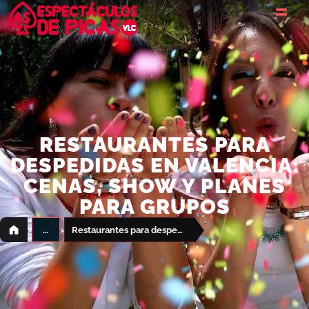
RESTAURANTES PARA
DESPEDIDAS EN VALENCIA:
CENAS, SHOW Y PLANES
PARA GRUPOS
›
›
…
Restaurantes para despedidas en Valencia: cenas, show y planes para grupos