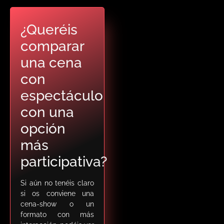
¿Queréis
comparar
una cena
con
espectáculo
con una
opción
más
participativa?
Si aún no tenéis claro
si os conviene una
cena-show o un
formato con más