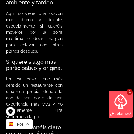
ambiente y tardeo
Aquí conviene una opción
más diurna y flexible,
especialmente si queréis
moveros por la zona
marítima o dejar margen
para enlazar con otros
planes después.
Si queréis algo más
participativo y original
En ese caso tiene más
sentido un restaurante con
dinámica propia, donde la
comida sea parte de una
experiencia más viva y no
simplemente una
¿Hablamos?
sobremesa larga.
ES
Si aún no tenéis claro
cuál os encaja mejor