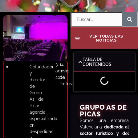
VER TODAS LAS
NOTICIAS
TABLA DE
3
14
CONTENIDOS
Cofundador
agosto
min
y
2026
de
director
lectura
de
Grupo
As de
Picas,
GRUPO AS DE
agencia
PICAS
especializada
S
omos una empresa
en
Valenciana
dedicada al
despedidas
sector turístico y del
y