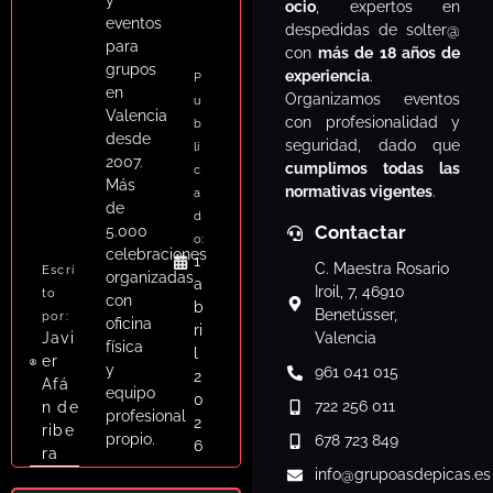
ocio
, expertos en
eventos
despedidas de solter@
para
con
más de 18 años de
grupos
experiencia
.
P
en
Organizamos eventos
u
Valencia
con profesionalidad y
b
desde
seguridad, dado que
li
2007.
cumplimos todas las
c
Más
normativas vigentes
.
a
de
d
Contactar
5.000
o:
celebraciones
1
C. Maestra Rosario
Escri
organizadas
a
Iroil, 7, 46910
to
con
b
Benetússer,
por:
oficina
ri
Javi
Valencia
física
l
er
y
961 041 015
2
Afá
equipo
0
722 256 011
n de
profesional
2
ribe
propio.
678 723 849
6
ra
info
@grupoasdepicas.es