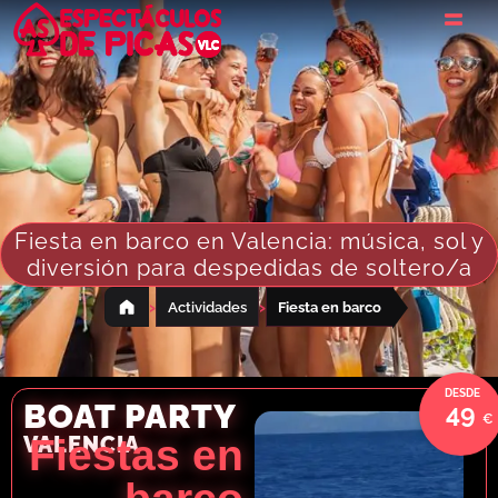
Fiesta en barco en Valencia: música, sol y
diversión para despedidas de soltero/a
›
›
Actividades
Fiesta en barco
BOAT PARTY
49
VALENCIA
Fiestas en