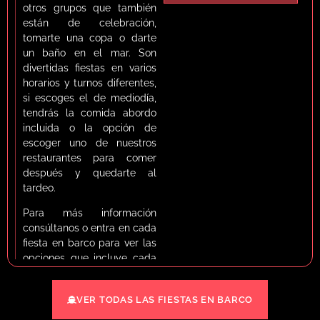
otros grupos que también
están de celebración,
tomarte una copa o darte
un baño en el mar. Son
divertidas fiestas en varios
horarios y turnos diferentes,
si escoges el de mediodía,
tendrás la comida abordo
incluida o la opción de
escoger uno de nuestros
restaurantes para comer
después y quedarte al
tardeo.
Para más información
consúltanos o entra en cada
fiesta en barco para ver las
opciones que incluye cada
una.
MÁS DETALLES
SOBRE LAS BOAT PARTY
¡Descubre la forma más
VER TODAS LAS FIESTAS EN BARCO
divertida para disfrutar ese