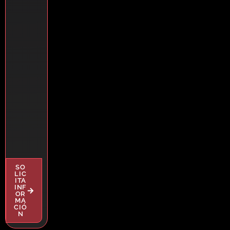
SO
LIC
ITA
INF
OR
MA
CIÓ
N