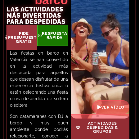
barco
LAS ACTIVIDADES
MÁS DIVERTIDAS
PARA DESPEDIDAS
PIDE
RESPUESTA
PRESUPUESTO
RÁPIDA
GRATIS
Las fiestas en barco en
Valencia se han convertido
en la actividad más
destacada para aquellos
que desean disfrutar de una
experiencia festiva única o
están celebrando una fiesta
o una despedida de soltero
o soltera.
VER VÍDEO
Son catamaranes con DJ a
bordo y muy buen
ACTIVIDADES
DESPEDIDAS &
ambiente donde podrás
GRUPOS
relacionarte, conocer a