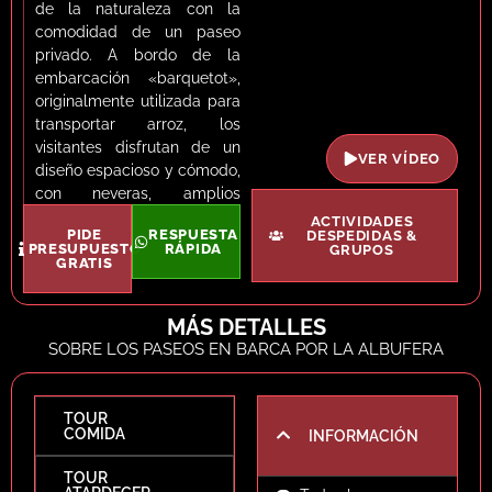
de la naturaleza con la
comodidad de un paseo
privado. A bordo de la
embarcación «barquetot»,
originalmente utilizada para
transportar arroz, los
visitantes disfrutan de un
VER VÍDEO
diseño espacioso y cómodo,
con neveras, amplios
compartimentos y una
ACTIVIDADES
PIDE
RESPUESTA
DESPEDIDAS &
mesa anclada al casco.
PRESUPUESTO
RÁPIDA
GRUPOS
GRATIS
Estos paseos se distinguen
por su carácter privado,
MÁS DETALLES
permitiendo a los pasajeros
sumergirse en la serenidad
SOBRE LOS PASEOS EN BARCA POR LA ALBUFERA
del entorno en grupos
reducidos. La elección del
«barquetot» no es
TOUR
COMIDA
INFORMACIÓN
accidental, ya que su
diseño proporciona
TOUR
elegancia y comodidad a