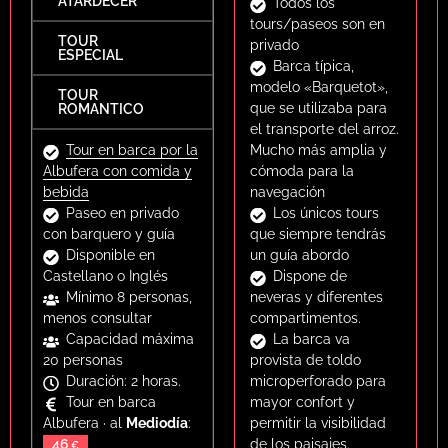
ATARDECER
Todos los
partes iguales, convirtiendo
tours/paseos son en
el viaje en una experiencia
TOUR
privado
ESPECIAL
única.
Barca típica,
modelo «Barquetot»,
La presencia de un guía
TOUR
que se utilizaba para
ROMANTICO
bilingüe a bordo añade un
el transporte del arroz.
valor significativo a la
Tour en barca por la
Mucho más amplia y
experiencia. Estos guías no
Albufera con comida y
cómoda para la
solo comparten
bebida
navegación
conocimientos sobre la
Paseo en privado
Los únicos tours
Albufera, sino que también
con barquero y guía
que siempre tendrás
ofrecen narrativas en dos
Disponible en
un guía abordo
idiomas, asegurando que
Castellano o Inglés
Dispone de
todos los pasajeros puedan
Mínimo 8 personas,
neveras y diferentes
disfrutar plenamente del
menos consultar
compartimentos.
recorrido. Con un profundo
Capacidad máxima
La barca va
entendimiento de la fauna,
20 personas
provista de toldo
flora y la historia local, el
Duración: 2 horas.
microperforado para
guía se convierte en un
Tour en barca
mayor confort y
compañero informativo y
Albufera · al
Mediodía
:
permitir la visibilidad
ameno durante el paseo.
46
de los paisajes.