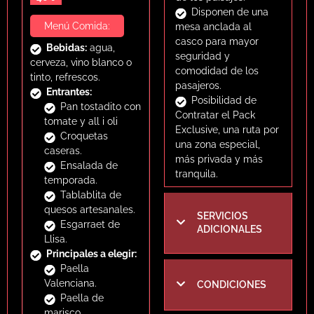
Para aquellos que buscan
Disponen de una
una experiencia aún más
Menú Comida:
mesa anclada al
exclusiva, se ofrece el
casco para mayor
Bebidas:
agua,
«Pack Exclusive», que lleva
seguridad y
cerveza, vino blanco o
a los visitantes por rutas
comodidad de los
tinto, refrescos.
especiales y zonas más
pasajeros.
Entrantes:
tranquilas, alejadas del
Posibilidad de
Pan tostadito con
bullicio convencional. Esta
Contratar el Pack
tomate y all i oli
opción permite una
Exclusive, una ruta por
Croquetas
conexión más íntima con la
una zona especial,
caseras.
naturaleza y una
más privada y más
Ensalada de
experiencia aún más
tranquila.
temporada.
privada.
Tablablita de
quesos artesanales.
En resumen, estos paseos
SERVICIOS
Esgarraet de
en barca por la Albufera
ADICIONALES
Llisa.
van más allá de un simple
Principales a elegir:
recorrido acuático. Son
Paella
experiencias inolvidables
Valenciana.
CONDICIONES
que equilibran la tradición
Paella de
del «barquetot» con las
marisco.