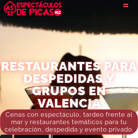
RESTAURANTES PARA
DESPEDIDAS Y
GRUPOS EN
VALENCIA
Cenas con espectáculo, tardeo frente al
mar y restaurantes temáticos para tu
celebración, despedida y evento privado.