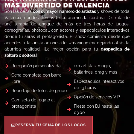
MÁS DIVERTIDO DE VALENCIA
Son las cenas
con el mayor número de artistas
y shows de toda
Valencia, donde además te curaremos la cordura. Disfruta de
una terapia de choque de más de tres horas de juegos,
coreografías, photocall con actores y espectáculos interactivos
donde tú serás el protagonista. El show comienza desde que
accedes a las instalaciones del «manicomio» dejando atrás la
aburrida realidad. ¡La mejor opción para tu
despedida de
soltero o soltera!
Recepción personalizada
+10 artistas: magia,
bailarines, drag y más
Cena completa con barra
libre
Espectáculos interactivos
de +3 horas
Reportaje de fotos de grupo
Opción de servicios VIP
Camiseta de regalo al
protagonista
Fiesta con DJ hasta las
03:00
RESERVA TU CENA DE LOS LOCOS