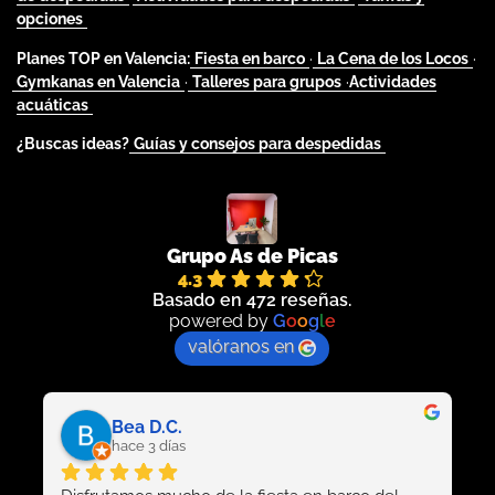
opciones
Planes TOP en Valencia:
Fiesta en barco
·
La Cena de los Locos
·
Gymkanas en Valencia
·
Talleres para grupos
·
Actividades
acuáticas
¿Buscas ideas?
Guías y consejos para despedidas
Grupo As de Picas
4.3
Basado en 472 reseñas.
powered by
G
o
o
g
l
e
valóranos en
Alba Nic
hace 5 días