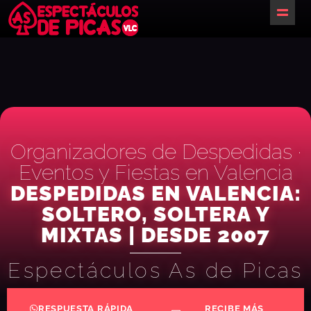
Inicio
¿Te ayudamos?
Packs despedidas
Barcos
Organizadores de Despedidas ·
Eventos y Fiestas en Valencia
Restaurantes
DESPEDIDAS EN VALENCIA:
Actividades
SOLTERO, SOLTERA Y
Alojamientos & Espacios
MIXTAS | DESDE 2007
Servicios
Espectáculos As de Picas​
Eventos
RESPUESTA RÁPIDA
RECIBE MÁS