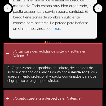
del 
Contratamos una gymkana de juegos, la hicimos 
do, la 
con Sergi de Surfing Denia y acierto total! Ha 
. El 
sido muy divertido y nos ha animado mucho!!! 
Gracias por todo Sergi!
arse 
¿Organizáis despedidas de soltero y soltera en
Valencia?
Sí. Organizamos despedidas de soltero, despedidas de
soltera y despedidas mixtas en Valencia
desde 2007
, con
asesoramiento profesional y packs coordinados para que
el grupo solo tenga que disfrutar.
¿Cuánto cuesta una despedida en Valencia?