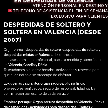
EN DESPEDIDAS DE VALENCIA
ATENCIÓN PERSONAL EN DESTINO Y
TELÉFONO DE ASISTENCIA EL FIN DE SEMANA
EXCLUSIVO PARA CLIENTES
DESPEDIDAS DE SOLTERO Y
SOLTERA EN VALENCIA (DESDE
2007)
Organizamos
despedidas de soltero
,
despedidas de soltera
y
despedidas mixtas en Valencia
desde 2007,
con asesoramiento profesional, packs a medida y atención real
en
Valencia, Gandía y Dénia
.
Te ayudamos a cuadrar horarios, actividades y reservas para
que el grupo solo se preocupe de disfrutar.
Lo que más valoran los organizadores:
oficina física,
proveedores verificados, seguro de responsabilidad civil, y
confirmación por escrito de cada servicio.
Empieza por aquí:
Organizar una despedida en Valencia
·
Packs
de despedidas
·
Actividades para despedidas
·
Tarifas y