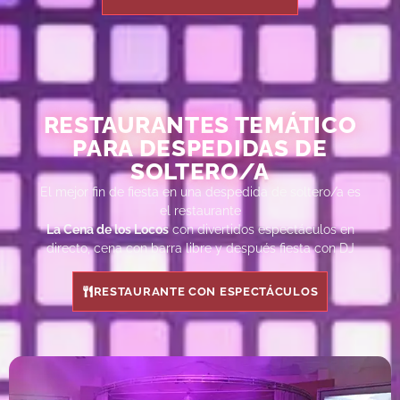
RESTAURANTES TEMÁTICO
PARA DESPEDIDAS DE
SOLTERO/A
El mejor fin de fiesta en una despedida de soltero/a es
el restaurante
La Cena de los Locos
con divertidos espectáculos en
directo, cena con barra libre y después fiesta con DJ
RESTAURANTE CON ESPECTÁCULOS