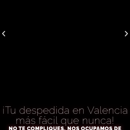
Espectáculos As de Picas​
¡Tu despedida en Valencia
LÍDERES EN DESPEDIDAS
DE SOLTERA Y SOLTERO
más fácil que nunca!
EN VALENCIA​
NO TE COMPLIQUES, NOS OCUPAMOS DE