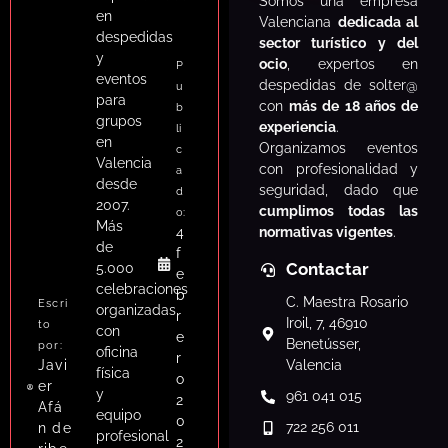
S
omos una empresa
en
Valenciana
dedicada al
despedidas
sector turístico y del
y
ocio
, expertos en
P
eventos
despedidas de solter@
u
para
con
más de 18 años de
b
grupos
experiencia
.
li
en
Organizamos eventos
c
Valencia
con profesionalidad y
a
desde
seguridad, dado que
d
2007.
cumplimos todas las
o:
Más
normativas vigentes
.
4
de
f
Contactar
5.000
e
celebraciones
b
C. Maestra Rosario
Escri
organizadas
r
Iroil, 7, 46910
to
con
e
Benetússer,
por:
oficina
r
Javi
Valencia
física
o
er
y
961 041 015
2
Afá
equipo
0
722 256 011
n de
profesional
2