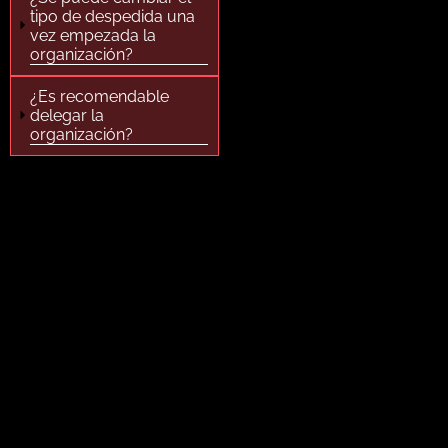
tipo de despedida una
vez empezada la
organización?
¿Es recomendable
delegar la
organización?