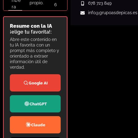
ribe
propio.
678 723 849
6
ra
info
@grupoasdepicas.es
Resume con la IA
¡elige tu favorita!:
Abre este contenido en
tu IA favorita con un
prompt más completo y
orientado a extraer
información útil de
verdad.
Google AI
ChatGPT
Claude