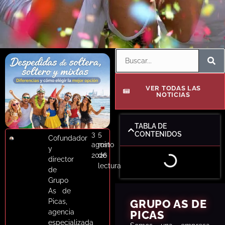
Despedidas
Blog de Notícias
Respuesta rápida · WhatsAp
Contáctanos
VER TODAS LAS
NOTICIAS
TABLA DE
3
5
CONTENIDOS
Cofundador
agosto
min
y
2026
de
director
lectura
de
Grupo
As de
Picas,
GRUPO AS DE
agencia
PICAS
especializada