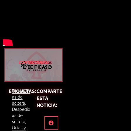
CONTÁCTANOS!
ETIQUETAS:
Despedid
COMPARTE
as de
ESTA
soltera
,
NOTICIA:
Despedid
as de
soltero
,
Guías y