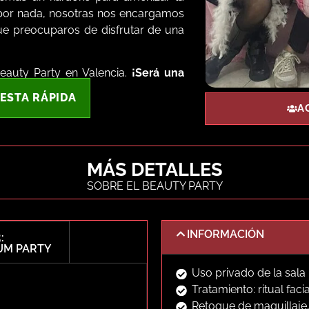
s por nada, nosotras nos encargamos
ue preocuparos de disfrutar de una
auty Party en Valencia.
¡Será una
ESTA RÁPIDA
A
MÁS DETALLES
SOBRE EL BEAUTY PARTY
3
INFORMACIÓN
:
UM PARTY
Uso privado de la sala
Tratamiento: ritual faci
Retoque de maquillaje,