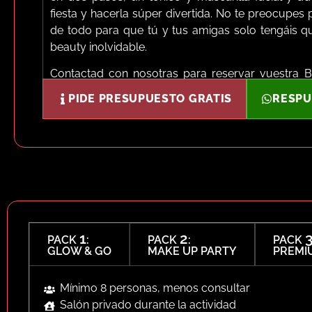
fiesta y hacerla súper divertida. No te preocupe
de todo para que tú y tus amigas solo tengáis q
beauty inolvidable.
Contactad con nosotras para reservar vuestra Be
experiencia que nunca olvidaréis!
PIDE PRESUPUESTO GRATIS
RESPU
1
2
PACK
:
PACK
:
PACK
GLOW & GO
MAKE UP PARTY
PREMI
Mínimo 8 personas, menos consultar
Salón privado durante la actividad