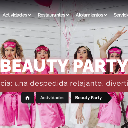
Actividades
Restaurantes
Alojamientos
Servici
BEAUTY PART
cia: una despedida relajante, divert
›
›
Actividades
Beauty Party