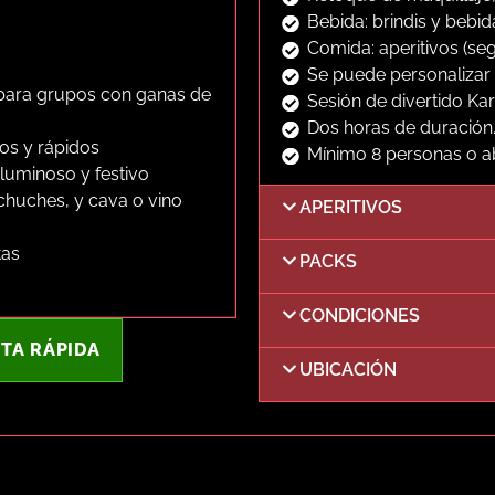
Bebida: brindis y bebi
Comida: aperitivos (se
Se puede personalizar 
 para grupos con ganas de
Sesión de divertido Ka
Dos horas de duración
los y rápidos
Mínimo 8 personas o 
 luminoso y festivo
chuches, y cava o vino
APERITIVOS
tas
PACKS
CONDICIONES
TA RÁPIDA
UBICACIÓN