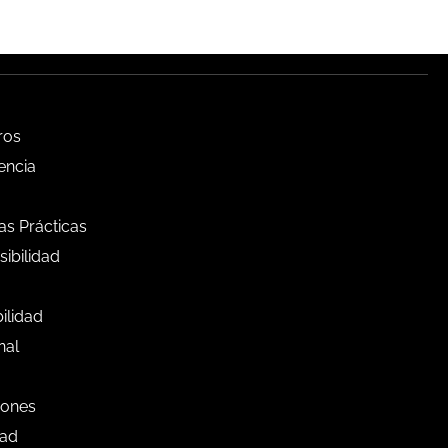
ros
encia
s Prácticas
ibilidad
bilidad
nal
iones
dad