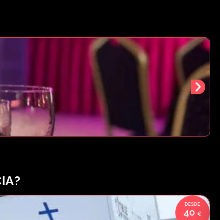
IA?
40