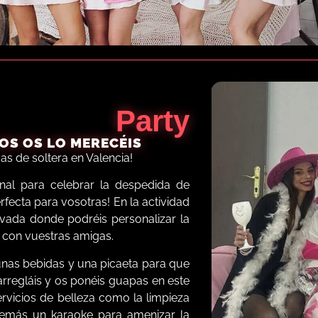
Party
OS OS LO MERECÉIS
s de soltera en Valencia!
inal para celebrar la despedida de
fecta para vosotras! En la actividad
ivada donde podréis personalizar la
e con vuestras amigas.
unas bebidas y una picaeta para que
arregláis y os ponéis guapas en este
servicios de belleza como la limpieza
además un karaoke para amenizar la