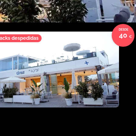
40
acks despedidas