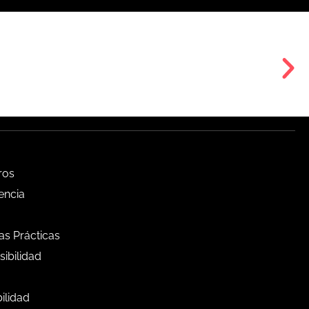
ros
encia
s Prácticas
ibilidad
bilidad