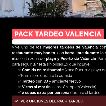
PACK TARDEO VALENCIA
TARDEO EN RESTAURANTE PLAYA CON B
Vive uno de los
mejores tardeos de Valencia
con
restaurante muy bonito
, con
barra libre durante la
mar
en la zona de
playa y Puerto de Valencia
. Par
para seguir la fiesta sin prisas.Lo que incluye
✅
Comida en restaurante
(zona Puerto / playa de
✅Barra libre durante la comida
✅
Tardeo con DJ
y ambiente festivo
✅
Vistas al mar
(localización top en Valencia)
✅
2 copas extra por persona
durante el tardeo
VER OPCIONES DEL PACK TARDEO