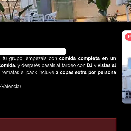
P
ARRA LIBRE + 2 COPAS
 tu grupo: empezáis con
comida completa en un
 comida
, y después pasáis al tardeo con
DJ
y
vistas al
a rematar, el pack incluye
2 copas extra por persona
 Valencia)