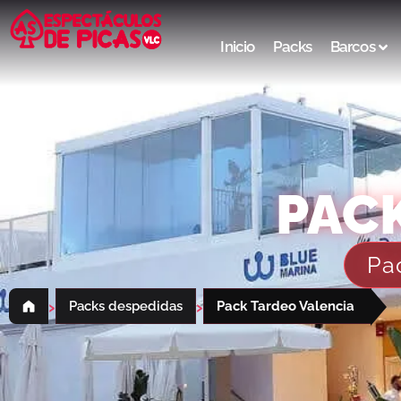
Inicio
Packs
Barcos
PAC
Pa
›
›
Packs despedidas
Pack Tardeo Valencia