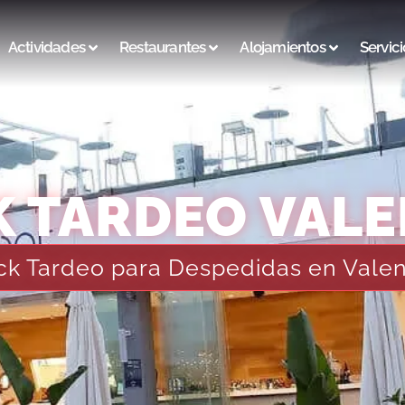
Actividades
Restaurantes
Alojamientos
Servici
K TARDEO VALE
ck Tardeo para Despedidas en Valen