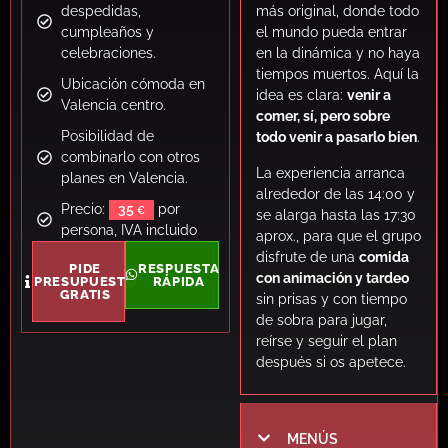
despedidas,
más original, donde todo
cumpleaños y
el mundo pueda entrar
celebraciones.
en la dinámica y no haya
tiempos muertos. Aquí la
Ubicación cómoda en
idea es clara:
venir a
Valencia centro.
comer, sí, pero sobre
Posibilidad de
todo venir a pasarlo bien
.
combinarlo con otros
La experiencia arranca
planes en Valencia.
alrededor de las 14:00 y
Precio:
35
por
se alarga hasta las 17:30
persona, IVA incluido
aprox., para que el grupo
disfrute de una
comida
PIDE
RESPUESTA
con animación y tardeo
PRESUPUESTO
RÁPIDA
GRATIS
sin prisas y con tiempo
de sobra para jugar,
reírse y seguir el plan
después si os apetece.
MENÚS