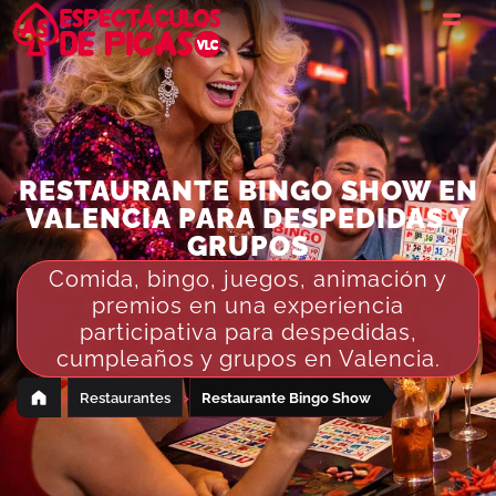
RESTAURANTE BINGO SHOW EN
VALENCIA PARA DESPEDIDAS Y
GRUPOS
Comida, bingo, juegos, animación y
premios en una experiencia
participativa para despedidas,
cumpleaños y grupos en Valencia.
›
›
Restaurantes
Restaurante Bingo Show