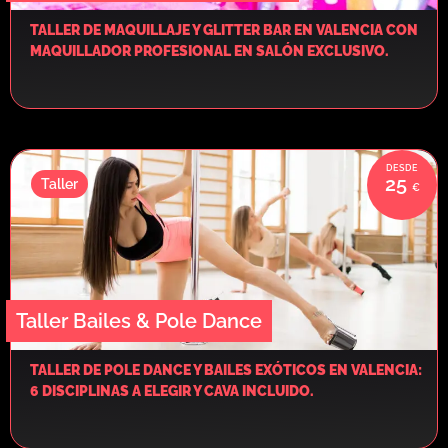
TALLER DE MAQUILLAJE Y GLITTER BAR EN VALENCIA CON
MAQUILLADOR PROFESIONAL EN SALÓN EXCLUSIVO.
25
Taller
Taller Bailes & Pole Dance
TALLER DE POLE DANCE Y BAILES EXÓTICOS EN VALENCIA:
6 DISCIPLINAS A ELEGIR Y CAVA INCLUIDO.