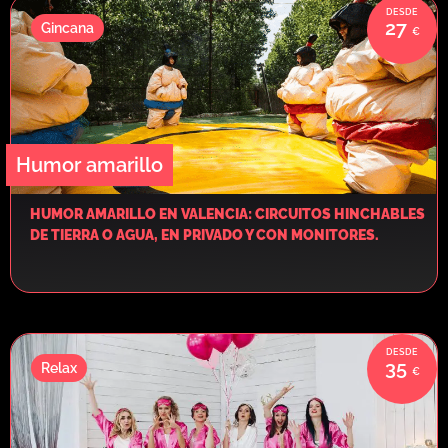
27
Gincana
Humor amarillo
HUMOR AMARILLO EN VALENCIA: CIRCUITOS HINCHABLES
DE TIERRA O AGUA, EN PRIVADO Y CON MONITORES.
35
Relax