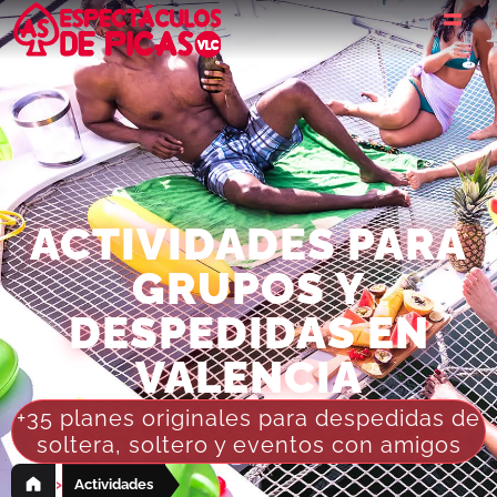
ACTIVIDADES PARA
GRUPOS Y
DESPEDIDAS EN
VALENCIA
+35 planes originales para despedidas de
soltera, soltero y eventos con amigos
›
Actividades