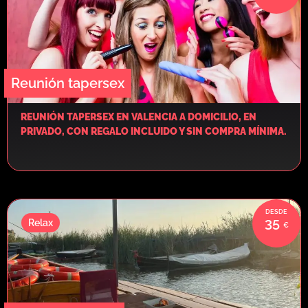
Reunión tapersex
REUNIÓN TAPERSEX EN VALENCIA A DOMICILIO, EN
PRIVADO, CON REGALO INCLUIDO Y SIN COMPRA MÍNIMA.
35
Relax