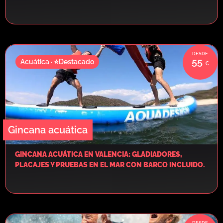
55
Acuática · ⭐Destacado
Gincana acuática
GINCANA ACUÁTICA EN VALENCIA: GLADIADORES,
PLACAJES Y PRUEBAS EN EL MAR CON BARCO INCLUIDO.