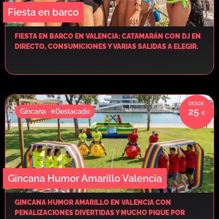
Fiesta en barco
FIESTA EN BARCO EN VALENCIA: CATAMARÁN CON DJ EN
DIRECTO, CONSUMICIONES Y VARIAS SALIDAS A ELEGIR.
25
Gincana · ⭐Destacado
Gincana Humor Amarillo Valencia
GINCANA HUMOR AMARILLO EN VALENCIA CON
PENALIZACIONES DIVERTIDAS Y MUCHO PIQUE POR