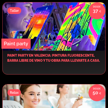
37
Taller
Paint party
PAINT PARTY EN VALENCIA: PINTURA FLUORESCENTE,
BARRA LIBRE DE VINO Y TU OBRA PARA LLEVARTE A CASA.
50
Relax