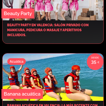
Beauty Party
BEAUTY PARTY EN VALENCIA: SALÓN PRIVADO CON
MANICURA, PEDICURA O MASAJE Y APERITIVOS
INCLUIDOS.
35
Acuática
Banana acuática
BANANA ACUÁTICA EN VALENCIA: LA MÁS POTENTE CON