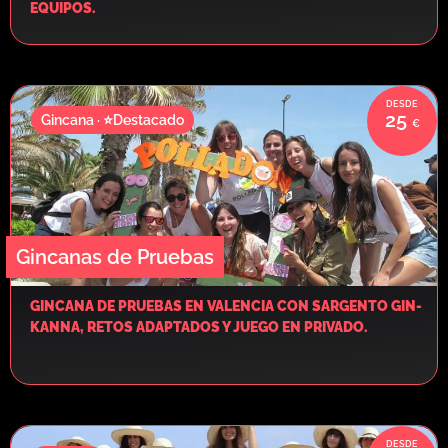
EQUIPOS.
25
Gincana · ⭐Destacado
Gincanas de Pruebas
GINCANA DE PRUEBAS EN VALENCIA CON SARGENTO GIN-
KANNA, RETOS ADAPTADOS Y JUEGO EN PRIVADO.