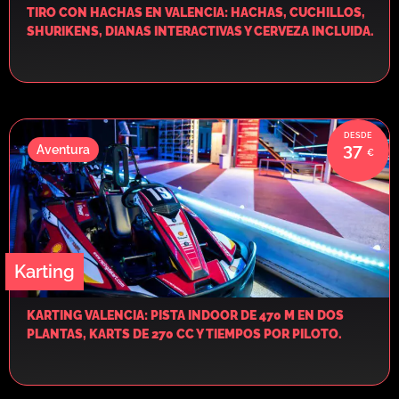
TIRO CON HACHAS EN VALENCIA: HACHAS, CUCHILLOS,
SHURIKENS, DIANAS INTERACTIVAS Y CERVEZA INCLUIDA.
37
Aventura
Karting
KARTING VALENCIA: PISTA INDOOR DE 470 M EN DOS
PLANTAS, KARTS DE 270 CC Y TIEMPOS POR PILOTO.