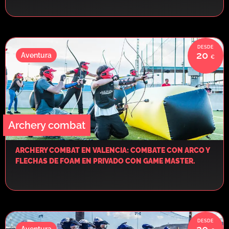
20
Aventura
Archery combat
ARCHERY COMBAT EN VALENCIA: COMBATE CON ARCO Y
FLECHAS DE FOAM EN PRIVADO CON GAME MASTER.
20
Aventura