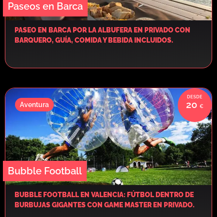
Paseos en Barca
PASEO EN BARCA POR LA ALBUFERA EN PRIVADO CON
BARQUERO, GUÍA, COMIDA Y BEBIDA INCLUIDOS.
20
Aventura
Bubble Football
BUBBLE FOOTBALL EN VALENCIA: FÚTBOL DENTRO DE
BURBUJAS GIGANTES CON GAME MASTER EN PRIVADO.