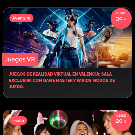
30
Aventura
Juegos VR
JUEGOS DE REALIDAD VIRTUAL EN VALENCIA: SALA
EXCLUSIVA CON GAME MASTER Y VARIOS MODOS DE
JUEGO.
20
Fiesta