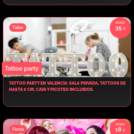
35
Taller
Tattoo party
TATTOO PARTY EN VALENCIA: SALA PRIVADA, TATTOOS DE
HASTA 6 CM, CAVA Y PICOTEO INCLUIDOS.
18
Fiesta