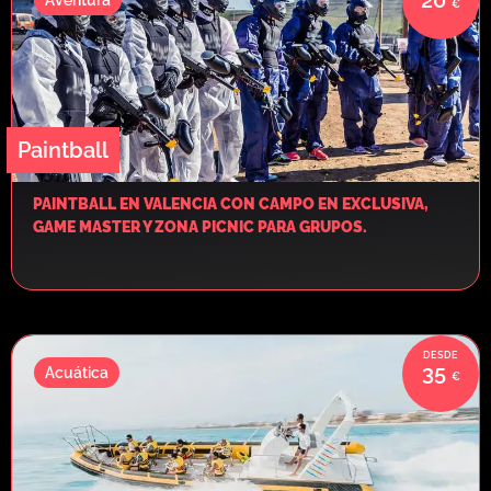
Paintball
PAINTBALL EN VALENCIA CON CAMPO EN EXCLUSIVA,
GAME MASTER Y ZONA PICNIC PARA GRUPOS.
35
Acuática