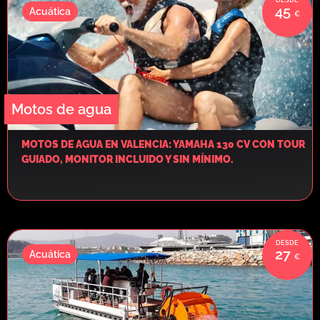
45
Acuática
Motos de agua
MOTOS DE AGUA EN VALENCIA: YAMAHA 130 CV CON TOUR
GUIADO, MONITOR INCLUIDO Y SIN MÍNIMO.
27
Acuática