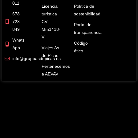
011
Licencia
Política de
678
turística
sostenibilidad
723
CV-
Portal de
849
Mm1418-
transpariencia
V
Whats
Código
App
Viajes As
ético
de Picas
info
@grupoasdepicas.es
Pertenecemos
a AEVAV