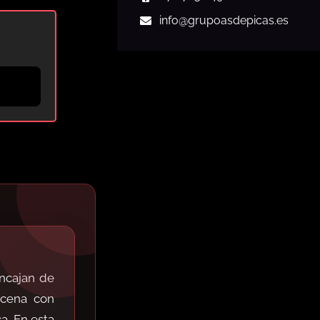
info
@grupoasdepicas.es
encajan de
 cena con
a. En esta