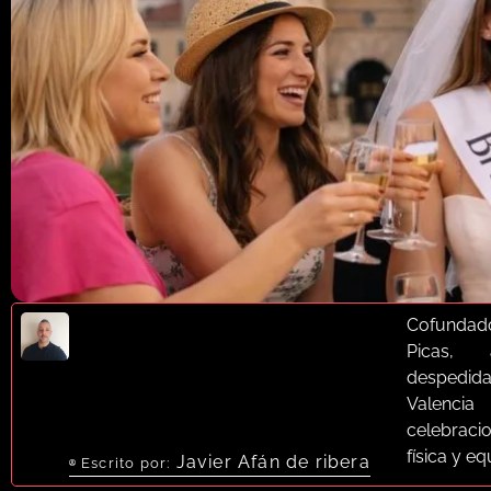
Cofundad
Picas, 
despedid
Valenci
celebrac
física y e
Javier Afán de ribera
Escrito por: