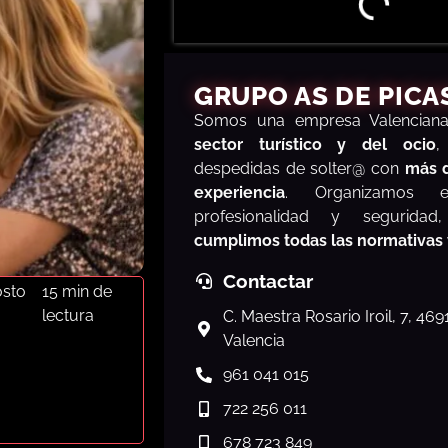
GRUPO AS DE PICA
S
omos una empresa Valencia
sector turístico y del ocio
,
despedidas de solter@ con
más 
experiencia
. Organizamos e
profesionalidad y segurida
cumplimos todas las normativas
Contactar
osto
15 min de
lectura
C. Maestra Rosario Iroil, 7, 46
Valencia
961 041 015
722 256 011
678 723 849