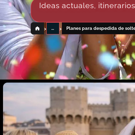
Ideas actuales, itinerari
›
›
…