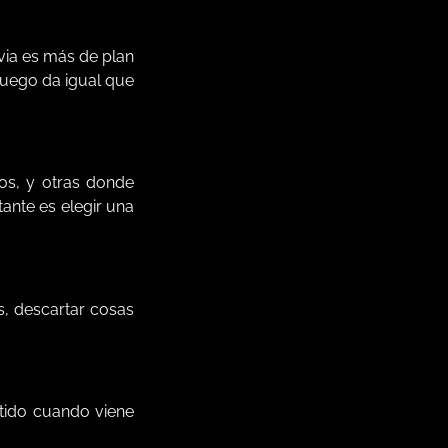
via es más de plan
 luego da igual que
os, y otras donde
ante es elegir una
as, descartar cosas
ntido cuando viene