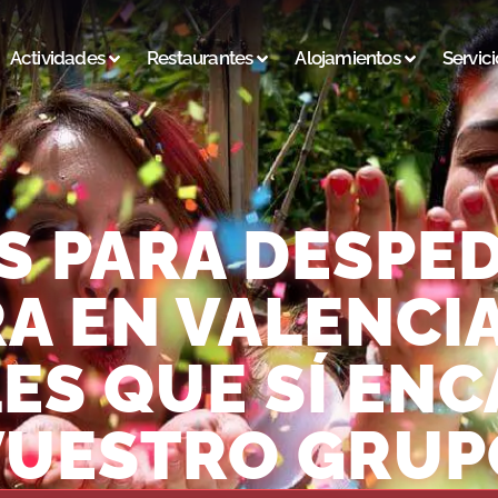
Actividades
Restaurantes
Alojamientos
Servici
S PARA DESPED
A EN VALENCIA
ES QUE SÍ EN
VUESTRO GRUP