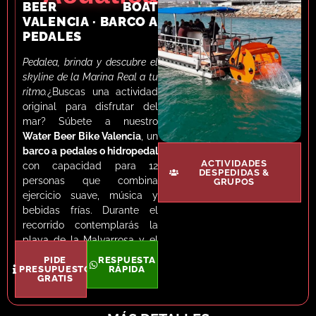
BEER BOAT
VALENCIA · BARCO A
PEDALES
Pedalea, brinda y descubre el
skyline de la Marina Real a tu
ritmo.
¿Buscas una actividad
original para disfrutar del
mar? Súbete a nuestro
Water Beer Bike Valencia
, un
barco a pedales o hidropedal
ACTIVIDADES
con capacidad para 12
DESPEDIDAS &
personas que combina
GRUPOS
ejercicio suave, música y
bebidas frías. Durante el
recorrido contemplarás la
playa de la Malvarrosa y el
puerto de Valencia sin prisas,
PIDE
RESPUESTA
PRESUPUESTO
con la opción de poner tu
RÁPIDA
GRATIS
propia playlist o dejar que
nuestro capitán anime la
travesía. Gracias a su