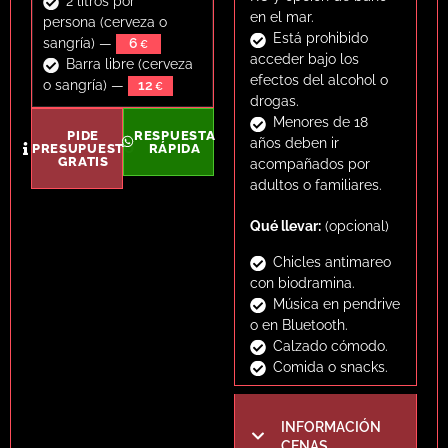
2 litros por
privado:
en el mar.
persona (cerveza o
1 hora:
325
Está prohibido
sangría) —
6
90 min:
420
acceder bajo los
Barra libre (cerveza
2 horas:
540
efectos del alcohol o
o sangría) —
12
Pedal Tour en compartido
drogas.
90 min:
desde
38
por
Menores de 18
persona.
PIDE
RESPUESTA
años deben ir
PRESUPUESTO
RÁPIDA
GRATIS
acompañados por
Extras opcionales, (precio por
adultos o familiares.
persona)
2 litros por
Qué llevar:
(opcional)
persona
(cerveza o sangría)
—
6
p/p.
Chicles antimareo
Barra libre
(cerveza o
con biodramina.
sangría) —
12
p/p.
Música en pendrive
2) Cena en Barco —
o en Bluetooth.
Dinner & Drinks Cruise
Calzado cómodo.
Comida o snacks.
Navega al atardecer
mientras disfrutas de paella
recién hecha y tres bebidas
INFORMACIÓN
por persona. Ideal para
CENAS