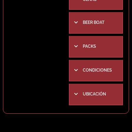
despedidas gourmet o
planes románticos con
amigos.
Precios
BEER BOAT
Tour compartido:
desde
65
por persona.
Hazlo privado:
añade
solo 50 € al total y disfruta
PACKS
del barco en exclusiva.
Extras gastronómicos
Paella de Marisco,
Botella de Cava, Botella de
CONDICIONES
Vino Blanco, Pack 2 litros
p/p (cerveza o sangría),
Barra Libre (cerveza o
sangría)
UBICACIÓN
EXTRAS
OPCIONALES
2 litros por persona
(cerveza/sangría)
6
p/p.