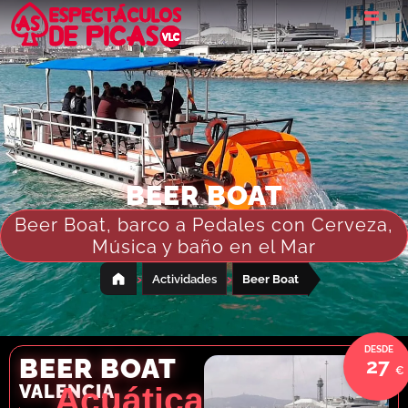
BEER BOAT
Beer Boat, barco a Pedales con Cerveza,
Música y baño en el Mar
›
›
Actividades
Beer Boat
BEER BOAT
27
VALENCIA
Acuática