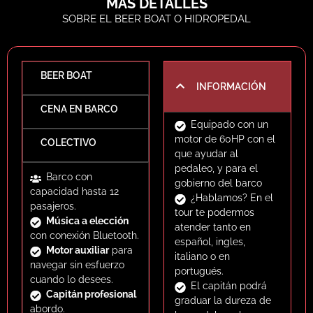
MÁS DETALLES
potente motor auxiliar,
SOBRE EL BEER BOAT O HIDROPEDAL
podrás decidir cuándo
pedalear y cuándo relajarte
con tu cerveza o sangría.
BEER BOAT
¿QUÉ INCLUYE TU
INFORMACIÓN
RESERVA?
CENA EN BARCO
Equipado con un
Embarcación
motor de 60HP con el
homologada para
hasta 12
COLECTIVO
que ayudar al
pasajeros
.
pedaleo, y para el
3 bebidas por persona
Barco con
gobierno del barco
(cerveza, sangría o
capacidad hasta 12
¿Hablamos? En el
refrescos).
pasajeros.
tour te podermos
Música a bordo con
Música a elección
atender tanto en
conexión
Bluetooth
.
con conexión Bluetooth.
español, ingles,
Capitán profesional
y
Motor auxiliar
para
italiano o en
briefing de seguridad.
navegar sin esfuerzo
portugués.
Motor auxiliar
para
cuando lo desees.
El capitán podrá
navegar sin esfuerzo cuando
Capitán profesional
graduar la dureza de
lo desees.
abordo.