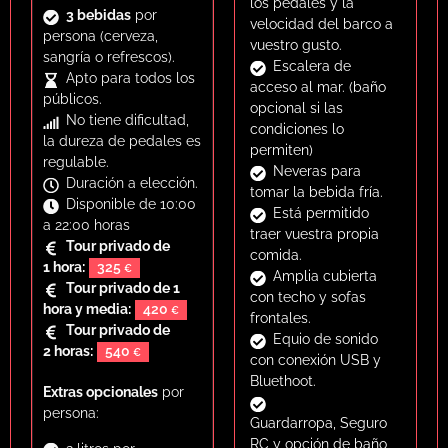
los pedales y la
Guardarropa seco y
3 bebidas
por
velocidad del barco a
seguro de responsabilidad
persona (cerveza,
vuestro gusto.
civil
.
sangría o refrescos).
Escalera de
Escalera para baño (*si
Apto para todos los
acceso al mar. (baño
las condiciones del mar lo
públicos.
opcional si las
permiten*).
No tiene dificultad,
condiciones lo
Disponibilidad todo el
la dureza de pedales es
permiten)
año, salidas de
10:00 h a
regulable.
Neveras para
22:00 h
.
Duración a elección.
tomar la bebida fría.
Disponible de 10:00
MODALIDADES Y
Está permitido
a 22:00 horas
TARIFAS
traer vuestra propia
Tour privado de
comida.
1 hora:
325
1) Pedal Tours — Beer
Amplia cubierta
Tour privado de 1
Boat
con techo y sofas
hora y media:
420
frontales.
Sube con tu grupo o
Tour privado de
Equio de sonido
apúntate de forma individual
2 horas:
540
con conexión USB y
para pedalear entre la
Bluethoot.
Marina Real y la Malvarrosa
Extras opcionales
por
con música y bebidas
persona:
Guardarropa, Seguro
incluidas.
Pedal Tour en
RC y opción de baño