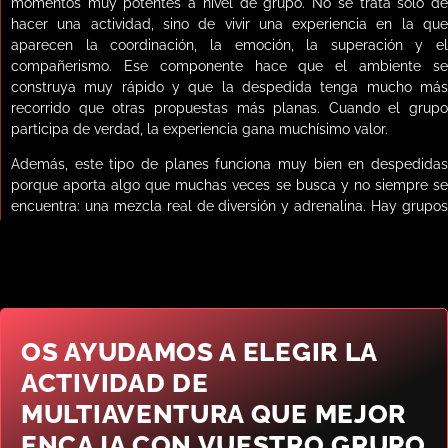
momentos muy potentes a nivel de grupo. No se trata solo de
hacer una actividad, sino de vivir una experiencia en la que
aparecen la coordinación, la emoción, la superación y el
compañerismo. Ese componente hace que el ambiente se
construya muy rápido y que la despedida tenga mucho más
recorrido que otras propuestas más planas. Cuando el grupo
participa de verdad, la experiencia gana muchísimo valor.
Además, este tipo de planes funciona muy bien en despedidas
porque aporta algo que muchas veces se busca y no siempre se
encuentra: una mezcla real de diversión y adrenalina. Hay grupos
que quieren reírse, otros buscan competir, otros prefieren una
actividad más física y otros quieren algo que les saque por
completo de la rutina. Dentro de la
multiaventura en Valenci
para grupos
, todo eso puede tener cabida.
Por qué elegir multiaventura
OS AYUDAMOS A ELEGIR LA
para una despedida
ACTIVIDAD DE
MULTIAVENTURA QUE MEJOR
Elegir una actividad de aventura para una despedida tiene mucho
sentido cuando el grupo busca algo más que una experiencia
ENCAJA CON VUESTRO GRUPO