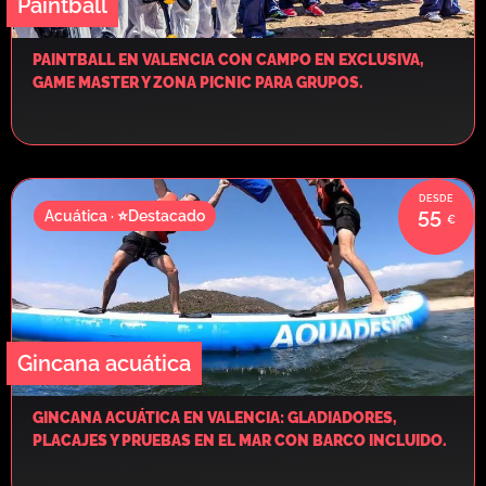
Paintball
PAINTBALL EN VALENCIA CON CAMPO EN EXCLUSIVA,
GAME MASTER Y ZONA PICNIC PARA GRUPOS.
55
Acuática · ⭐Destacado
Gincana acuática
GINCANA ACUÁTICA EN VALENCIA: GLADIADORES,
PLACAJES Y PRUEBAS EN EL MAR CON BARCO INCLUIDO.