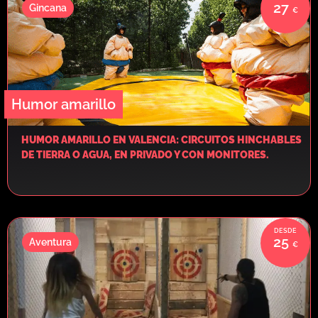
27
Gincana
Humor amarillo
HUMOR AMARILLO EN VALENCIA: CIRCUITOS HINCHABLES
DE TIERRA O AGUA, EN PRIVADO Y CON MONITORES.
25
Aventura