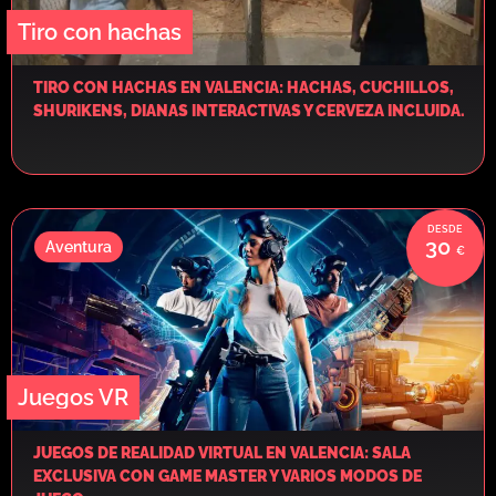
Tiro con hachas
TIRO CON HACHAS EN VALENCIA: HACHAS, CUCHILLOS,
SHURIKENS, DIANAS INTERACTIVAS Y CERVEZA INCLUIDA.
30
Aventura
Juegos VR
JUEGOS DE REALIDAD VIRTUAL EN VALENCIA: SALA
EXCLUSIVA CON GAME MASTER Y VARIOS MODOS DE