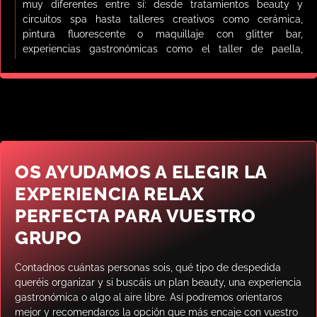
muy diferentes entre sí: desde tratamientos beauty y
circuitos spa hasta talleres creativos como cerámica,
pintura fluorescente o maquillaje con glitter bar,
experiencias gastronómicas como el taller de paella,
paseos en barca por la Albufera, una experiencia náutica
con comida a bordo e incluso una divertida reunión tapersex
en privado. Lo que las une es que todas están pensadas
para disfrutar en grupo, sin agobios y con un ambiente
relajado.
Beauty Party: la experiencia
OS AYUDAMOS A ELEGIR LA
más popular en despedidas
EXPERIENCIA RELAX
de soltera
PERFECTA PARA VUESTRO
La
beauty party
es probablemente la actividad relax más
GRUPO
demandada para
despedidas de soltera en Valencia
. El
formato es muy sencillo pero funciona muy bien: un salón
Contadnos cuántas personas sois, qué tipo de despedida
privado para vuestro grupo donde cada persona recibe un
queréis organizar y si buscáis un plan beauty, una experiencia
tratamiento a elegir entre manicura, pedicura o masaje,
gastronómica o algo al aire libre. Así podremos orientaros
todo acompañado de aperitivos y bebidas incluidas.
mejor y recomendaros la opción que más encaje con vuestro