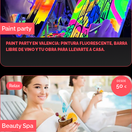
Paint party
PAINT PARTY EN VALENCIA: PINTURA FLUORESCENTE, BARRA
LIBRE DE VINO Y TU OBRA PARA LLEVARTE A CASA.
50
Relax
Beauty Spa