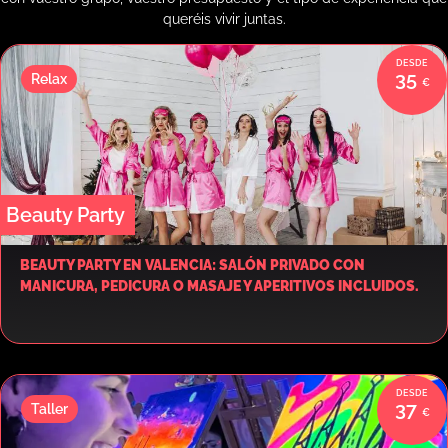
queréis vivir juntas.
35
Relax
Beauty Party
BEAUTY PARTY EN VALENCIA: SALÓN PRIVADO CON
MANICURA, PEDICURA O MASAJE Y APERITIVOS INCLUIDOS.
37
Taller