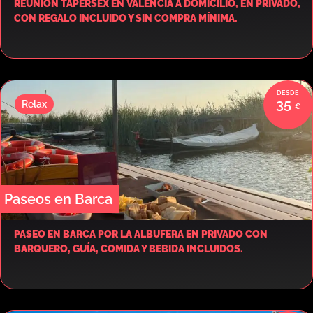
REUNIÓN TAPERSEX EN VALENCIA A DOMICILIO, EN PRIVADO,
CON REGALO INCLUIDO Y SIN COMPRA MÍNIMA.
35
Relax
Paseos en Barca
PASEO EN BARCA POR LA ALBUFERA EN PRIVADO CON
BARQUERO, GUÍA, COMIDA Y BEBIDA INCLUIDOS.