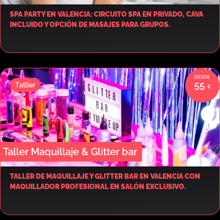
SPA PARTY EN VALENCIA: CIRCUITO SPA EN PRIVADO, CAVA
INCLUIDO Y OPCIÓN DE MASAJES PARA GRUPOS.
55
Talller
Taller Maquillaje & Glitter bar
TALLER DE MAQUILLAJE Y GLITTER BAR EN VALENCIA CON
MAQUILLADOR PROFESIONAL EN SALÓN EXCLUSIVO.