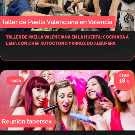
Taller de Paella Valenciana en Valencia
TALLER DE PAELLA VALENCIANA EN LA HUERTA: COCINADA A
LEÑA CON CHEF AUTÓCTONO Y ARROZ DO ALBUFERA.
18
Fiesta
Reunión tapersex