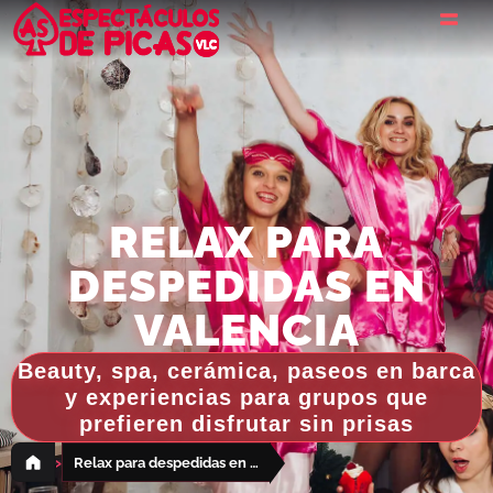
RELAX PARA
DESPEDIDAS EN
VALENCIA
Beauty, spa, cerámica, paseos en barca
y experiencias para grupos que
prefieren disfrutar sin prisas
›
Relax para despedidas en Valencia