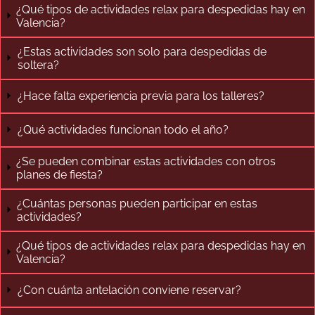
cava y la posibilidad de añadir masajes o tratamientos
¿Qué tipos de actividades relax para despedidas hay en
adicionales.
Valencia?
Es la actividad perfecta para grupos que quieren
¿Estas actividades son solo para despedidas de
desconectar de verdad y vivir una experiencia premium sin
soltera?
complicaciones. El hecho de que sea en privado marca una
diferencia importante respecto a spas abiertos al público:
¿Hace falta experiencia previa para los talleres?
no compartís espacio con nadie, el ritmo lo marcáis
vosotras y el ambiente es mucho más íntimo y especial.
¿Qué actividades funcionan todo el año?
Funciona muy bien como plan central de una despedida
relajada o como complemento de una jornada que incluya
¿Se pueden combinar estas actividades con otros
otras actividades. Muchos grupos combinan el spa con una
planes de fiesta?
comida o cena para completar un día redondo.
¿Cuántas personas pueden participar en estas
Taller de Cerámica:
actividades?
creatividad artesanal para
¿Qué tipos de actividades relax para despedidas hay en
llevarse un recuerdo único
Valencia?
¿Con cuánta antelación conviene reservar?
El
taller de cerámica en Valencia
es una de las propuestas
más originales dentro de las actividades relax para