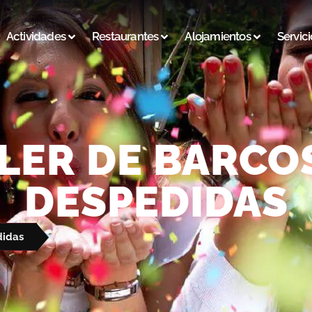
Actividades
Restaurantes
Alojamientos
Servici
LER DE BARCO
DESPEDIDAS
didas