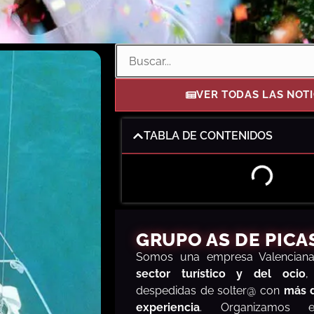
VER TODAS LAS NOTI
TABLA DE CONTENIDOS
GRUPO AS DE PICA
S
omos una empresa Valencia
sector turístico y del ocio
,
despedidas de solter@ con
más 
experiencia
. Organizamos e