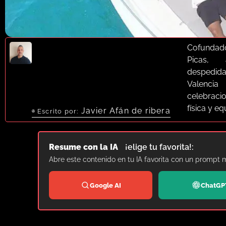
Cofundad
Picas, 
despedid
Valenci
celebrac
física y e
Javier Afán de ribera
Escrito por:
Resume con la IA
¡elige tu favorita!:
Abre este contenido en tu IA favorita con un prompt 
Google AI
ChatGP