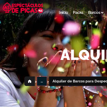
Inicio
Packs
Barcos
ALQUI
›
›
…
Alquiler de Barcos para Despe