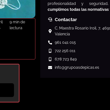
profesionalidad y segurida
cumplimos todas las normativas
Contactar
il
9 min de
6
lectura
C. Maestra Rosario Iroil, 7, 46
Valencia
961 041 015
722 256 011
678 723 849
info
@grupoasdepicas.es