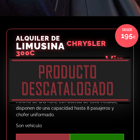
195
ALQUILER DE
CHRYSLER
LIMUSINA
300C
Vip
ALQUILER DE LIMUSINA
CHRYSLER CON CONDUCTOR
Disponemos de un servicio de traslados en limusina
con conductor en Valencia. Los servicios de
traslados en limusina se realizan por horas, con un
mínimo de una hora, con botella de cava incluido,
disponen de una capacidad hasta 8 pasajeros y
chofer uniformado.
Son vehículo