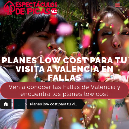
PLANES LOW COST PARA TU
VISITA A VALENCIA EN
FALLAS
Ven a conocer las Fallas de Valencia y
encuentra los planes low cost
›
›
…
Planes low cost para tu visita a Valencia en Fallas