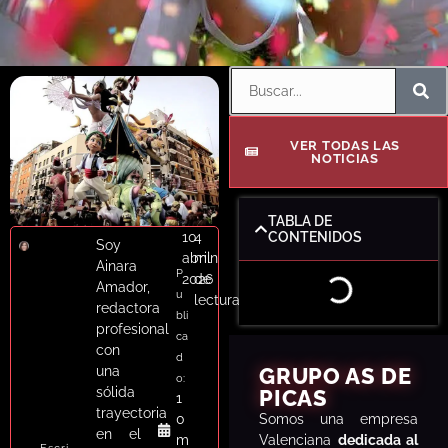
VER TODAS LAS
NOTICIAS
TABLA DE
10
4
CONTENIDOS
Soy
abril
min
Ainara
P
2026
de
Amador,
u
lectura
redactora
bli
profesional
ca
con
d
una
GRUPO AS DE
o:
sólida
PICAS
1
trayectoria
S
omos una empresa
0
en el
Valenciana
dedicada al
m