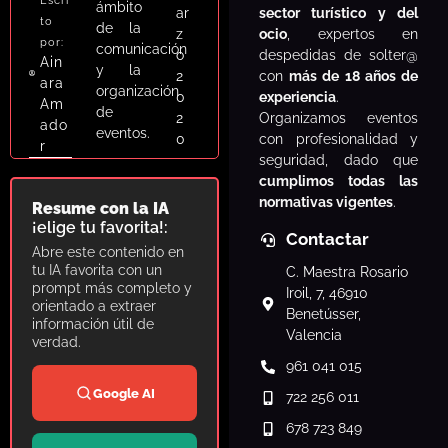
Escri
ámbito
sector turístico y del
ar
to
de la
ocio
, expertos en
z
por:
comunicación
despedidas de solter@
o
Ain
y la
con
más de 18 años de
2
ara
organización
experiencia
.
0
Am
de
Organizamos eventos
2
ado
eventos.
con profesionalidad y
0
r
seguridad, dado que
cumplimos todas las
normativas vigentes
.
Resume con la IA
¡elige tu favorita!:
Contactar
Abre este contenido en
tu IA favorita con un
C. Maestra Rosario
prompt más completo y
Iroil, 7, 46910
orientado a extraer
Benetússer,
información útil de
Valencia
verdad.
961 041 015
Google AI
722 256 011
678 723 849