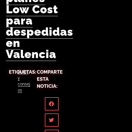
Low Cost
para
despedidas
en
Valencia
ETIQUETAS:
Guías
COMPARTE
y
ESTA
consej
NOTICIA:
os