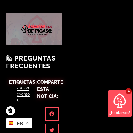
LLÁMANOS
🙋 PREGUNTAS
FRECUENTES
ETIQUETAS:
Organi
COMPARTE
zación
ESTA
evento
NOTICIA:
s
¿Hablamos?
ES