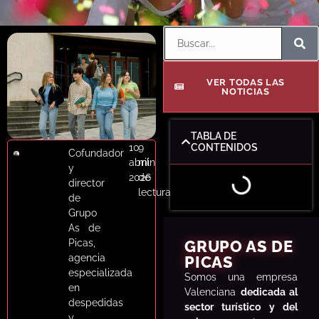
VER TODAS LAS
NOTICIAS
TABLA DE
10
9
CONTENIDOS
Cofundador
abril
min
y
2026
de
director
lectura
de
Grupo
As de
Picas,
GRUPO AS DE
agencia
PICAS
especializada
S
omos una empresa
en
Valenciana
dedicada al
despedidas
sector turístico y del
y