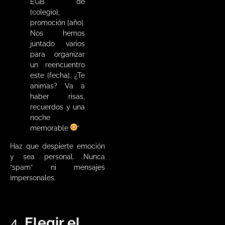
EGB de
[colegio],
promoción [año].
Nos hemos
juntado varios
para organizar
un reencuentro
este [fecha]. ¿Te
animas? Va a
haber risas,
recuerdos y una
noche
memorable
”
Haz que despierte emoción
y sea personal. Nunca
“spam” ni mensajes
impersonales.
4.
Elegir el