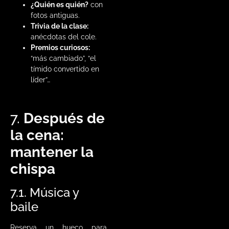
¿Quién es quién?
con
fotos antiguas.
Trivia de la clase:
anécdotas del cole.
Premios curiosos:
“más cambiado”, “el
tímido convertido en
líder”…
7.
Después de
la cena:
mantener la
chispa
7.1. Música y
baile
Reserva un hueco para