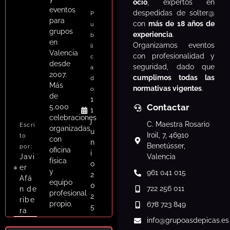
ocio
, expertos en
eventos
despedidas de solter@
P
para
con
más de 18 años de
u
grupos
experiencia
.
b
en
Organizamos eventos
li
Valencia
con profesionalidad y
c
desde
seguridad, dado que
a
2007.
cumplimos todas las
d
Más
normativas vigentes
.
o:
de
1
Contactar
5.000
1
celebraciones
j
C. Maestra Rosario
Escri
organizadas
u
Iroil, 7, 46910
to
con
n
Benetússer,
por:
oficina
i
Javi
Valencia
física
o
er
y
961 041 015
2
Afá
equipo
0
722 256 011
n de
profesional
2
ribe
propio.
678 723 849
5
ra
info
@grupoasdepicas.es