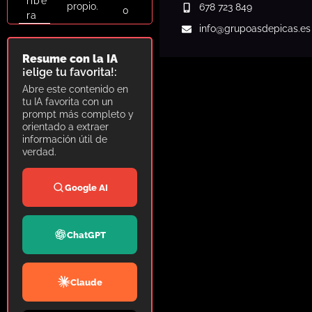
ribe
propio.
678 723 849
0
ra
info
@grupoasdepicas.es
Resume con la IA
¡elige tu favorita!:
Abre este contenido en
tu IA favorita con un
prompt más completo y
orientado a extraer
información útil de
verdad.
Google AI
ChatGPT
Claude