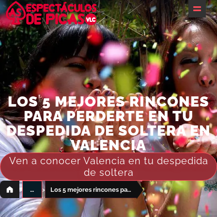
Inicio
¿Te ayudamos?
Packs despedidas
Barcos
LOS 5 MEJORES RINCONES
PARA PERDERTE EN TU
Restaurantes
DESPEDIDA DE SOLTERA EN
Actividades
VALENCIA
Alojamientos & Espacios
Ven a conocer Valencia en tu despedida
de soltera
Servicios
›
›
…
Los 5 mejores rincones para perderte en tu despedida de soltera en Valencia
Eventos