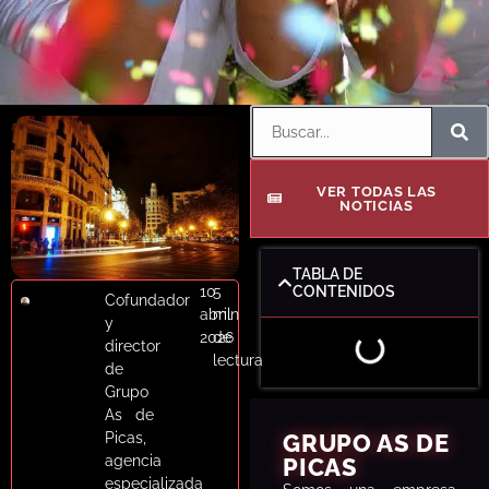
Despedidas
Blog de Notícias
Respuesta rápida · WhatsAp
Contáctanos
VER TODAS LAS
NOTICIAS
TABLA DE
10
5
CONTENIDOS
Cofundador
abril
min
y
2026
de
director
lectura
de
Grupo
As de
Picas,
GRUPO AS DE
agencia
PICAS
especializada