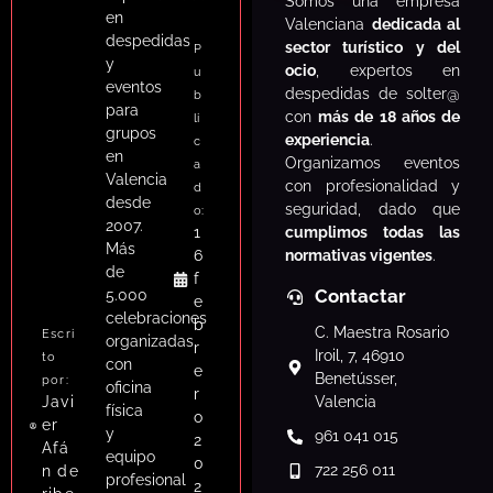
S
omos una empresa
en
Valenciana
dedicada al
despedidas
sector turístico y del
P
y
ocio
, expertos en
u
eventos
despedidas de solter@
b
para
con
más de 18 años de
li
grupos
experiencia
.
c
en
Organizamos eventos
a
Valencia
con profesionalidad y
d
desde
seguridad, dado que
o:
2007.
cumplimos todas las
1
Más
normativas vigentes
.
6
de
f
Contactar
5.000
e
celebraciones
b
C. Maestra Rosario
Escri
organizadas
r
Iroil, 7, 46910
to
con
e
Benetússer,
por:
oficina
r
Javi
Valencia
física
o
er
y
961 041 015
2
Afá
equipo
0
722 256 011
n de
profesional
2