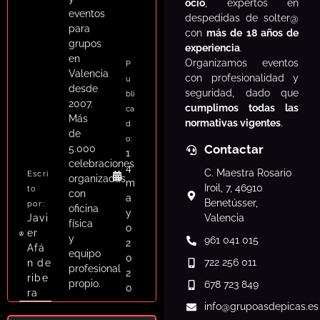
ocio
, expertos en
eventos
despedidas de solter@
para
con
más de 18 años de
grupos
experiencia
.
en
Organizamos eventos
P
Valencia
con profesionalidad y
u
desde
seguridad, dado que
bli
2007.
cumplimos todas las
ca
Más
normativas vigentes
.
d
de
o:
Contactar
5.000
1
celebraciones
4
C. Maestra Rosario
Escri
organizadas
m
Iroil, 7, 46910
to
con
a
Benetússer,
por:
oficina
y
Javi
Valencia
física
o
er
y
961 041 015
2
Afá
equipo
0
722 256 011
n de
profesional
2
ribe
propio.
678 723 849
0
ra
info
@grupoasdepicas.es