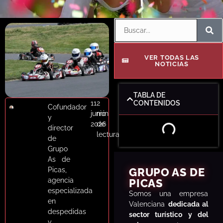
VER TODAS LAS
NOTICIAS
TABLA DE
11
2
CONTENIDOS
Cofundador
junio
min
y
2026
de
director
lectura
de
Grupo
As de
Picas,
GRUPO AS DE
agencia
PICAS
especializada
S
omos una empresa
en
Valenciana
dedicada al
despedidas
sector turístico y del
y