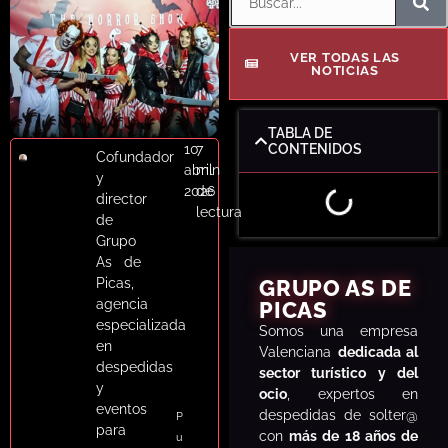
Despedidas
Blog de Notícias
VER TODAS LAS
NOTICIAS
Respuesta rápida · WhatsAp
TABLA DE
Contáctanos
10
7
CONTENIDOS
Cofundador
abril
min
y
2026
de
director
lectura
de
Grupo
As de
Picas,
GRUPO AS DE
agencia
PICAS
especializada
S
omos una empresa
en
Valenciana
dedicada al
despedidas
sector turístico y del
y
ocio
, expertos en
eventos
despedidas de solter@
P
para
con
más de 18 años de
u