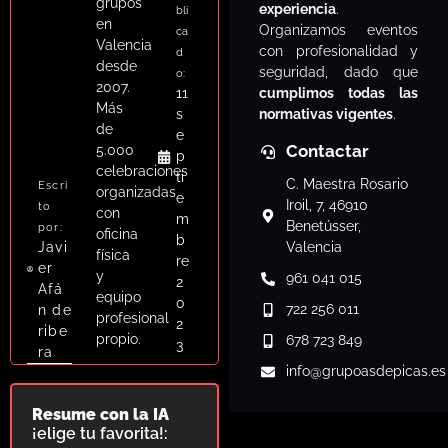
grupos
experiencia
.
bli
en
Organizamos eventos
ca
Valencia
con profesionalidad y
d
desde
seguridad, dado que
o:
2007.
cumplimos todas las
11
Más
normativas vigentes
.
s
de
e
Contactar
5.000
p
celebraciones
ti
C. Maestra Rosario
Escri
organizadas
e
Iroil, 7, 46910
to
con
m
Benetússer,
por:
oficina
b
Javi
Valencia
física
re
er
y
961 041 015
2
Afá
equipo
0
722 256 011
n de
profesional
2
ribe
propio.
678 723 849
3
ra
info
@grupoasdepicas.es
Resume con la IA
¡elige tu favorita!: