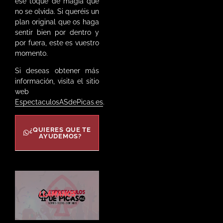
ese toque de magia que
no se olvida. Si queréis un
plan original que os haga
sentir bien por dentro y
por fuera, este es vuestro
momento.
Si deseas obtener más
información, visita el sitio
web
EspectaculosASdePicas.es
.
¿QUIERES QUE TE
AYUDEMOS?
LLÁMANOS