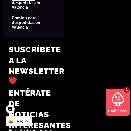
despedidas en
Valencia
Comida para
despedidas en
Valencia
SUSCRÍBETE
A LA
NEWSLETTER
ENTÉRATE
DE
¿Hablamos?
NOTICIAS
ES
INTERESANTES
Entérate de novedades,