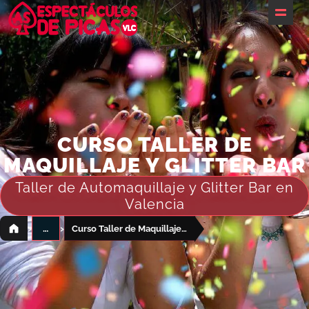
Inicio
¿Te ayudamos?
Packs despedidas
Barcos
CURSO TALLER DE
MAQUILLAJE Y GLITTER BAR
Restaurantes
Taller de Automaquillaje y Glitter Bar en
Actividades
Valencia
Alojamientos & Espacios
›
›
…
Curso Taller de Maquillaje y Glitter Bar
Servicios
Eventos