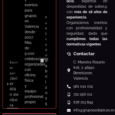
ocio
, expertos en
eventos
despedidas de solter@
para
con
más de 18 años de
grupos
experiencia
.
P
en
Organizamos eventos
u
Valencia
con profesionalidad y
b
desde
seguridad, dado que
li
2007.
cumplimos todas las
c
Más
normativas vigentes
.
a
de
d
Contactar
5.000
o:
celebraciones
9
C. Maestra Rosario
Escri
organizadas
a
Iroil, 7, 46910
to
con
b
Benetússer,
por:
oficina
ri
Javi
Valencia
física
l
er
y
961 041 015
2
Afá
equipo
0
722 256 011
n de
profesional
2
ribe
propio.
678 723 849
5
ra
info
@grupoasdepicas.es