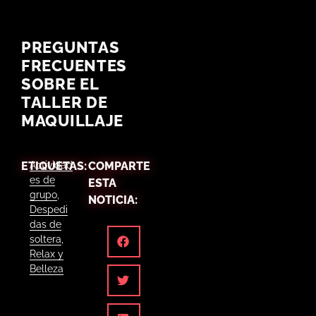
PREGUNTAS
FRECUENTES
SOBRE EL
TALLER DE
MAQUILLAJE
ETIQUETAS:
Actividad
COMPARTE
es de
ESTA
grupo
,
NOTICIA:
Despedi
das de
soltera
,
Relax y
Belleza