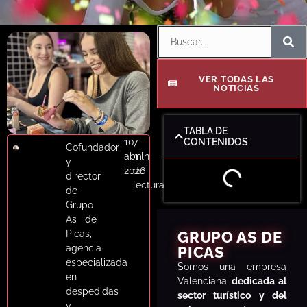
Despedidas
Blog de Notícias
Respuesta rápida · WhatsAp
VER TODAS LAS
NOTICIAS
Contáctanos
TABLA DE
10
7
CONTENIDOS
Cofundador
abril
min
y
2026
de
director
lectura
de
Grupo
As de
Picas,
GRUPO AS DE
agencia
PICAS
especializada
S
omos una empresa
en
Valenciana
dedicada al
despedidas
sector turístico y del
y