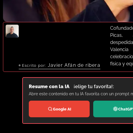
Cofundad
Picas, 
despedid
Valenci
celebrac
física y e
Javier Afán de ribera
Escrito por:
Resume con la IA
¡elige tu favorita!:
Abre este contenido en tu IA favorita con un prompt 
Google AI
ChatGP