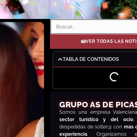
VER TODAS LAS NOTI
TABLA DE CONTENIDOS
GRUPO AS DE PICA
S
omos una empresa Valencia
sector turístico y del ocio
,
despedidas de solter@ con
más 
experiencia
. Organizamos e