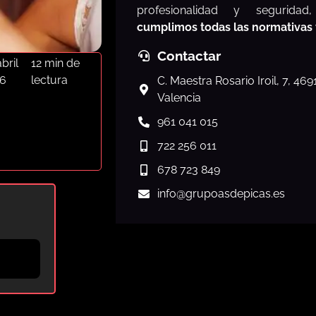
profesionalidad y segurida
cumplimos todas las normativas
Contactar
bril
12 min de
6
lectura
C. Maestra Rosario Iroil, 7, 46
Valencia
961 041 015
722 256 011
678 723 849
info
@grupoasdepicas.es