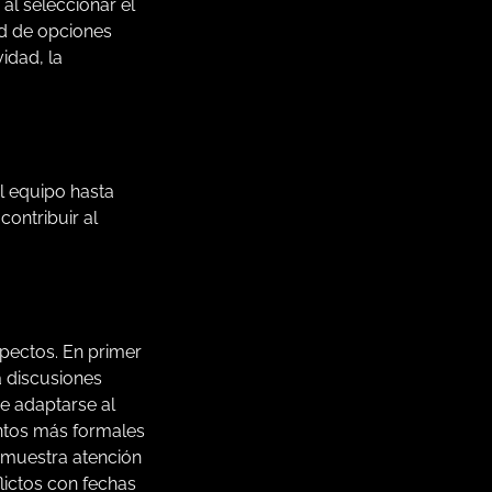
al seleccionar el
ad de opciones
idad, la
el equipo hasta
ontribuir al
pectos. En primer
a discusiones
be adaptarse al
entos más formales
emuestra atención
lictos con fechas