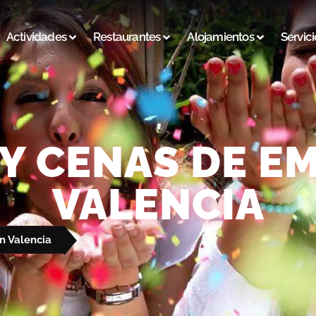
Actividades
Restaurantes
Alojamientos
Servici
Y CENAS DE E
VALENCIA
n Valencia