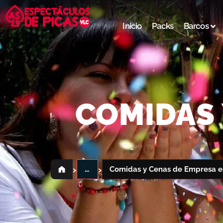
Inicio
Packs
Barcos
COMIDAS 
›
›
…
Comidas y Cenas de Empresa e