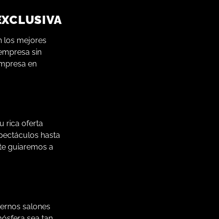
EXCLUSIVA
n los mejores
 empresa sin
empresa en
u rica oferta
spectáculos hasta
 te guiaremos a
dernos salones
mósfera sea tan