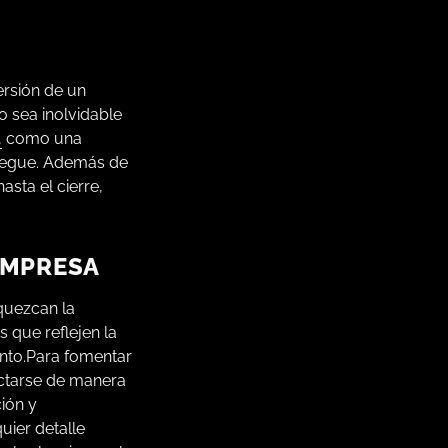
ersión de un
 sea inolvidable
,
como una
liegue. Además de
asta el cierre,
EMPRESA
quezcan la
 que reflejen la
ento.Para fomentar
ectarse de manera
ión y
uier detalle