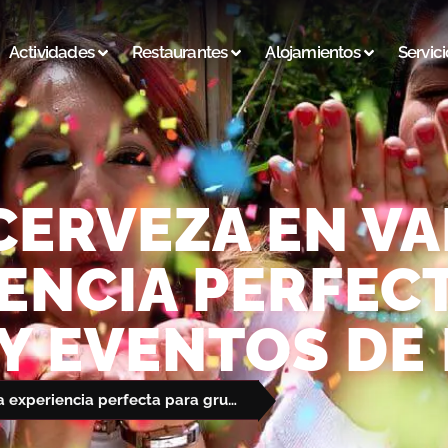
Actividades
Restaurantes
Alojamientos
Servici
CERVEZA EN VA
ENCIA PERFEC
Y EVENTOS DE
Catas de cerveza en Valencia: la experiencia perfecta para grupos y eventos de empresa