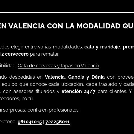
 EN VALENCIA CON LA MODALIDAD Q
uedes elegir entre varias modalidades:
cata y maridaje
,
pre
iz cervecero
para rematar.
ibilidad:
Cata de cervezas y tapas en Valencia
ndo despedidas en
Valencia, Gandía y Dénia
con proveed
n equipo que conoce cada ubicación, cada traslado y cada
, con asesores titulados y
atención 24/7
para clientes. Y
veedores, no tú.
i sorpresas, confía en profesionales:
eléfono:
961041015
|
722256011
.