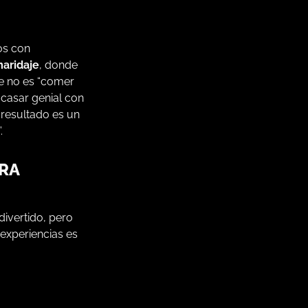
os con
maridaje
, donde
je no es “comer
 casar genial con
 resultado es un
.
ARA
divertido, pero
e experiencias es