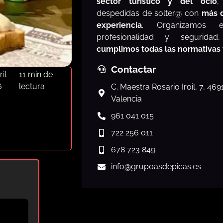
sector turístico y del ocio
,
despedidas de solter@ con
más 
experiencia
. Organizamos e
profesionalidad y segurida
cumplimos todas las normativas
Contactar
ril
11 min de
6
lectura
C. Maestra Rosario Iroil, 7, 46
Valencia
961 041 015
722 256 011
678 723 849
info
@grupoasdepicas.es