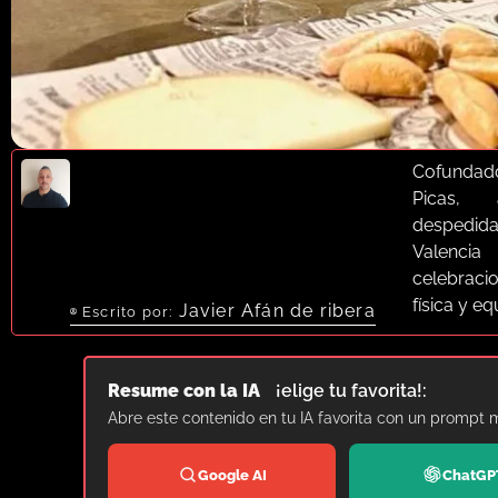
Cofundad
Picas, 
despedid
Valenci
celebrac
física y e
Javier Afán de ribera
Escrito por:
Resume con la IA
¡elige tu favorita!:
Abre este contenido en tu IA favorita con un prompt 
Google AI
ChatGP