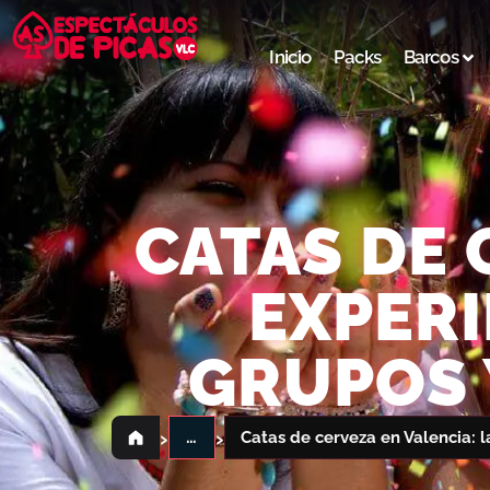
Inicio
Packs
Barcos
CATAS DE 
EXPERI
GRUPOS 
›
›
…