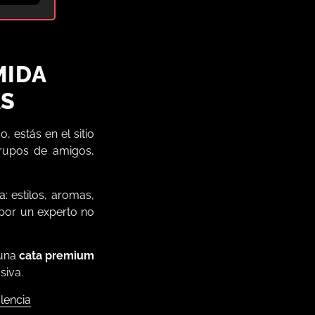
MIDA
AS
, estás en el sitio
rupos de amigos,
: estilos, aromas,
 por un experto no
 una
cata premium
siva.
lencia