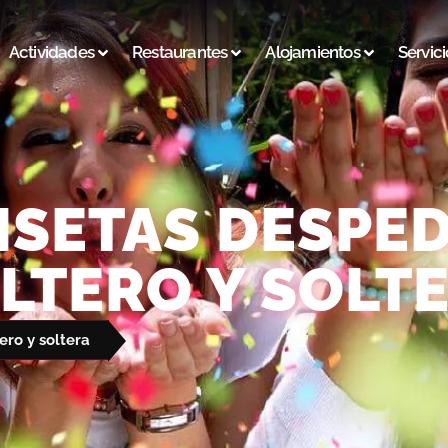
Actividades
Restaurantes
Alojamientos
Servici
ISETAS DESPED
LTERO Y SOLT
ro y soltera