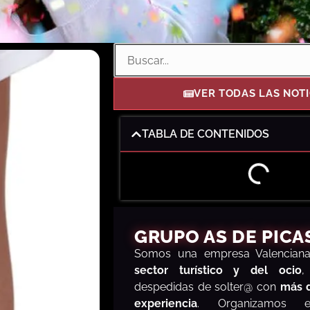
VER TODAS LAS NOTI
TABLA DE CONTENIDOS
GRUPO AS DE PICA
S
omos una empresa Valencia
sector turístico y del ocio
,
despedidas de solter@ con
más 
experiencia
. Organizamos e