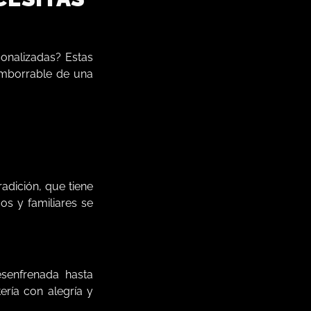
onalizadas? Estas
imborrable de una
adición, que tiene
os y familiares se
esenfrenada hasta
ería con alegría y