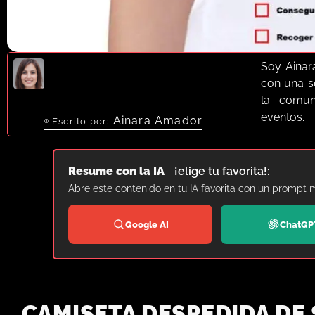
Soy Ainar
con una só
la comun
eventos.
Ainara Amador
Escrito por:
Resume con la IA
¡elige tu favorita!:
Abre este contenido en tu IA favorita con un prompt 
Google AI
ChatGP
CAMISETA DESPEDIDA DE