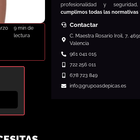
profesionalidad y segurida
cumplimos todas las normativas
Contactar
arzo
9 min de
lectura
C. Maestra Rosario Iroil, 7, 46
Valencia
961 041 015
722 256 011
678 723 849
info
@grupoasdepicas.es
CESITAS