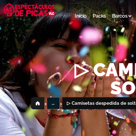
Inicio
Packs
Barcos
▷ CAM
SO
›
›
…
▷ Camisetas despedida de solte