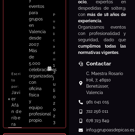
ocio
, expertos en
eventos
despedidas de solter@
para
con
más de 18 años de
P
grupos
experiencia
.
u
en
Organizamos eventos
b
Valencia
con profesionalidad y
li
desde
seguridad, dado que
c
2007.
cumplimos todas las
a
Más
normativas vigentes
.
d
de
o:
Contactar
5.000
1
celebraciones
3
C. Maestra Rosario
Escri
organizadas
j
Iroil, 7, 46910
to
con
u
Benetússer,
por:
oficina
li
Javi
Valencia
física
o
er
y
961 041 015
2
Afá
equipo
0
722 256 011
n de
profesional
2
ribe
propio.
678 723 849
3
ra
info
@grupoasdepicas.es