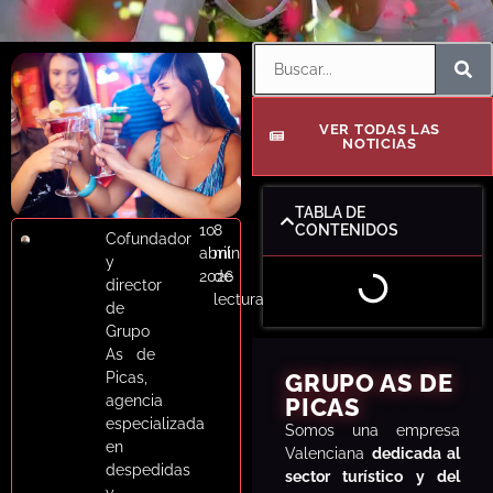
VER TODAS LAS
NOTICIAS
TABLA DE
10
8
CONTENIDOS
Cofundador
abril
min
y
2026
de
director
lectura
de
Grupo
As de
Picas,
GRUPO AS DE
agencia
PICAS
especializada
S
omos una empresa
en
Valenciana
dedicada al
despedidas
sector turístico y del
y