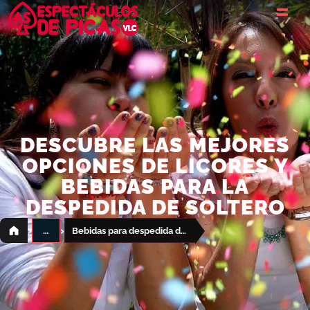
DESCUBRE LAS MEJORES
OPCIONES DE LICORES Y
BEBIDAS PARA LA
DESPEDIDA DE SOLTERO
›
›
…
Bebidas para despedida de soltero