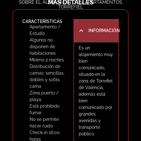
MÁS DETALLES
SOBRE EL ALOJAMIENTO EN APARTAMENTOS
provisto de cocina
TORREFIEL
completa, sofá,
televisión plana,
CARACTERÍSTICAS
aire acondicionado,
Apartamento /
INFORMACIÓN
calefacción, wifi
Estudio
gratis, cuarto de
Algunos no
baño completo con
disponen de
Es un
ducha, etc. Un
habitaciones
alojamiento muy
alojamiento limpio,
Mínimo 2 noches
bien
cómodo y muy
Distribución de
comunicado,
confortable.
camas: sencillas,
situado en la
dobles y sofás
zona de Torrefiel
cama
de Valencia,
Zona puerto /
además está
playa
bien
Está prohibido
comunicado por
fumar
grandes
No se permite
avenidas y
hacer ruido
transporte
Check-in 16:00
público
horas