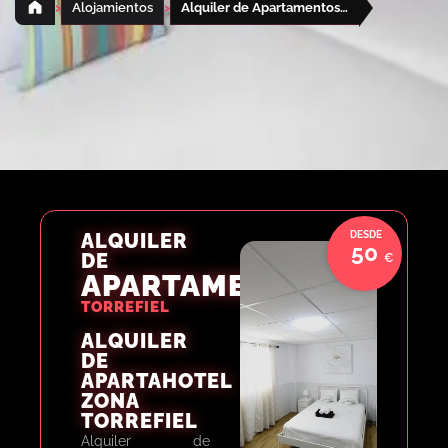
›
›
Alojamientos
Alquiler de Apartamentos Torrefiel
ALQUILER
50
DE
APARTAMENTOS
TORREFIEL
ALQUILER
DE
APARTAHOTEL
ZONA
TORREFIEL
Alquiler de