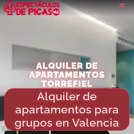
ALQUILER DE
APARTAMENTOS
TORREFIEL
Alquiler de
apartamentos para
grupos en Valencia