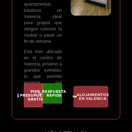
apartamentos
turísticos en
Valencia, ideal
para grupos que
vengan conocer la
ciudad o pasar un
fin de semana.
Está bien ubicado
en el centro de
Valencia, próximo a
grandes avenidas,
lo que permite
moverse por
valencia a
PIDE
RESPUESTA
ALOJAMIENTOS
cualquier
PRESUPUESTO
RÁPIDA
EN VALENCIA
GRATIS
localización en
pocos minutos.
El alojamiento está
totalmente
amueblado y