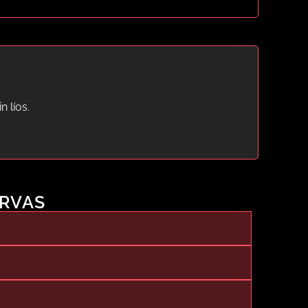
 líos.
ERVAS