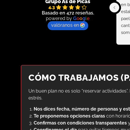
Grupo As de Picas
en b
4.3
esta
Basado en 472 reseñas.
powered by
G
o
o
g
l
e
pael
valóranos en
cant
somb
sent
en e
CÓMO TRABAJAMOS (P
Un buen plan no es solo “reservar actividades”. 
estrés.
Nos dices fecha, número de personas y est
Te proponemos opciones claras
con horario
Confirmas con condiciones transparentes
y
Coordinamos el día
para evitar tiempos mue