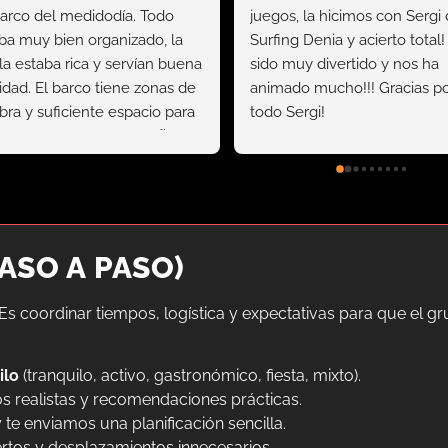
arco del medidodía. Todo 
juegos, la hicimos con Sergi 
ba muy bien organizado, la 
Surfing Denia y acierto total!
la estaba rica y servían buena 
sido muy divertido y nos ha 
idad. El barco tiene zonas de 
animado mucho!!! Gracias po
ra y suficiente espacio para 
todo Sergi!
arse. La parada para bañarse 
l mar nos vino
... 
leer más
ASO A PASO)
Es coordinar tiempos, logística y expectativas para que el gr
ilo
(tranquilo, activo, gastronómico, fiesta, mixto).
s realistas y recomendaciones prácticas.
 te enviamos una planificación sencilla.
rtos y desplazamientos innecesarios.