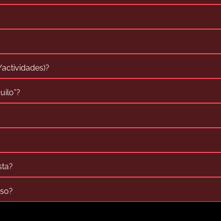
/actividades)?
uilo”?
sta?
iso?