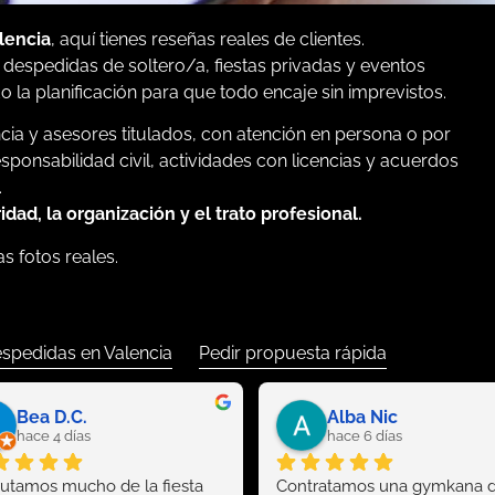
lencia
, aquí tienes reseñas reales de clientes.
despedidas de soltero/a, fiestas privadas y eventos
o la planificación para que todo encaje sin imprevistos.
ncia y asesores titulados, con atención en persona o por
onsabilidad civil, actividades con licencias y acuerdos
.
ad, la organización y el trato profesional.
s fotos reales.
espedidas en Valencia
Pedir propuesta rápida
Bea D.C.
Alba Nic
hace 4 días
hace 6 días
rutamos mucho de la fiesta 
Contratamos una gymkana d