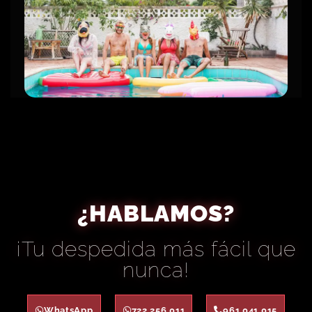
¿HABLAMOS?
¡Tu despedida más fácil que
nunca!
WhatsApp
722 256 011
961 041 015