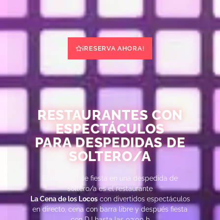
¡RESERVA AHORA!
RESTAURANTES CON
ESPECTÁCULOS
PARA DESPEDIDAS DE
SOLTERO/A
El mejor fin de fiesta en una despedida de
soltero/a es el restaurante
La Cena de los Locos
con divertidos espectáculos
en directo, cena con barra libre y después fiesta
con DJ hasta las 03:00 h