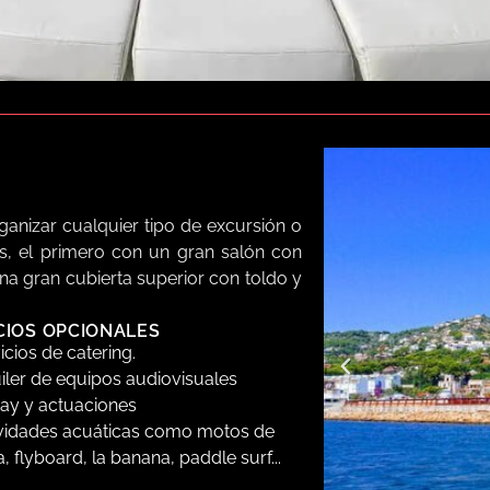
anizar cualquier tipo de excursión o
s, el primero con un gran salón con
a gran cubierta superior con toldo y
CIOS OPCIONALES
 podrás organizar grandes eventos
icios de catering.
125 por cada cubierta). Si quieres
iler de equipos audiovisuales
ofrece innumerables posibilidades de
ay y actuaciones
vidades acuáticas como motos de
, flyboard, la banana, paddle surf...