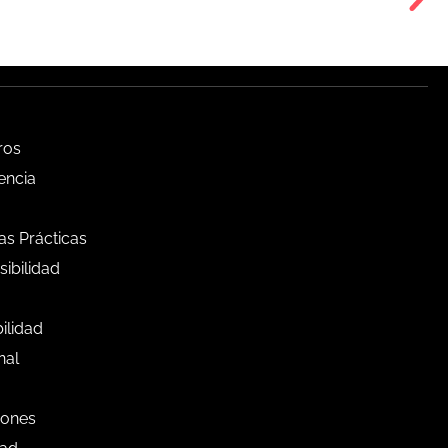
ros
encia
s Prácticas
ibilidad
bilidad
nal
iones