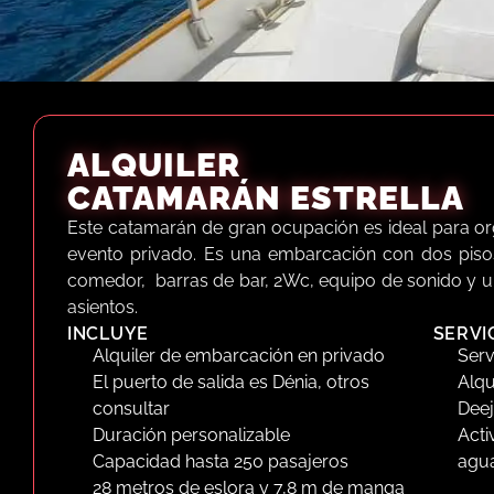
ALQUILER
CATAMARÁN ESTRELLA
Este catamarán de gran ocupación es ideal para org
evento privado. Es una embarcación con dos piso
comedor, barras de bar, 2Wc, equipo de sonido y un
asientos.
INCLUYE
SERVI
Una catamarán muy cómodo y espacioso en el que
Alquiler de embarcación en privado
Serv
gracias a su capacidad de hasta 250 personas (
El puerto de salida es Dénia, otros
Alqu
organizar un evento náutico, esta embarcación te 
consultar
Deej
personalización.
Duración personalizable
Acti
Capacidad hasta 250 pasajeros
agua
28 metros de eslora y 7,8 m de manga