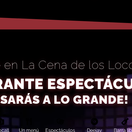
te en La Cena de los Loc
RANTE ESPECTÁC
ASARÁS A LO GRANDE!
ocall
Un menú
Espectáculos
Deejay
Barra li