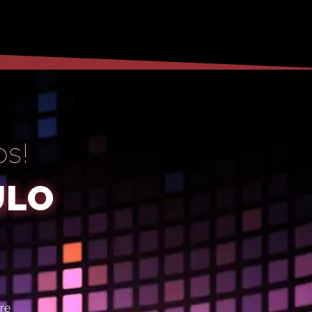
os!
ULO
bre