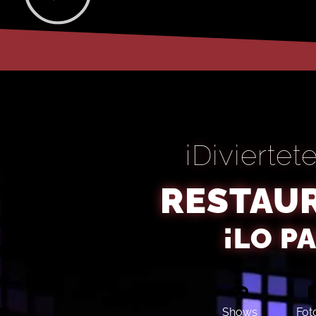
¡Divierte
RESTAU
¡LO P
Shows
Fot