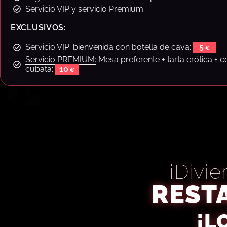
equipo nos permite hacer de cada noche del 
Servicio VIP y servicio Premium.
verdaderamente inolvidable.
EXCLUSIVOS:
En resumen, «La Cena de los Locos» ofrece una exper
Servicio VIP:
bienvenida con botella de cava:
5
más allá de lo ordinario, dejando recuerdos duraderos a
Servicio PREMIUM:
Mesa preferente + tarta erótica + c
visitan, y formando parte de nuestro historial clínico par
cubata:
10
¡Divie
REST
¡L