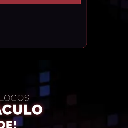
 Locos!
ÁCULO
DE!