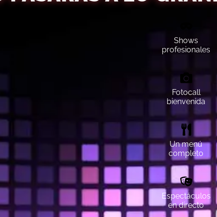
Shows
profesionales
Fotocall
bienvenida
Un menú
completo
Espectáculos
en directo