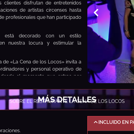
 clientes disfrutan de entretenidos
ciones de artistas circenses hasta
de profesionales que han participado
nte está decorado con un estilo
en nuestra locura y estimular la
va de «La Cena de los Locos» invita a
oordinadores y personal operativo de
pe desde el momento que entras por
periencia en «La Cena de los Locos»
MÁS DETALLES
SOBRE EL RESTAURANTE LA CENA DE LOS LOCOS
nder y mostrar a nuestros clientes
presentación de los personajes, así
INCLUIDO EN 
l personal del restaurante fomentan la
braciones.