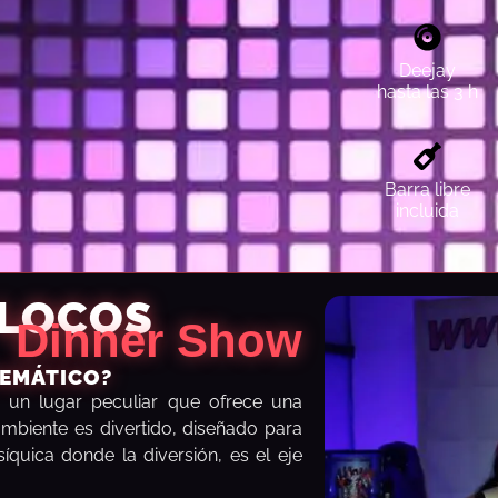
Deejay
hasta las 3 h
Barra libre
incluida
 LOCOS
Dinner Show
TEMÁTICO?
 un lugar peculiar que ofrece una
ambiente es divertido, diseñado para
íquica donde la diversión, es el eje