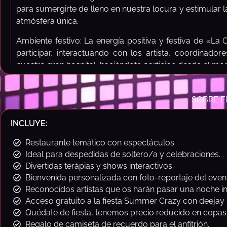
para sumergirte de lleno en nuestra locura y estimular 
atmósfera única.
Ambiente festivo: La energía positiva y festiva de «La 
participar, interactuando con los artista, coordinado
nuestro gran hospital, haciéndote participe desde el mom
Atención al detalle: Cada aspecto de la experiencia en 
cuidadosamente diseñado para sorprender y mostrar a n
SOBRE E
son lo más importante, desde la presentación de lo
música ambiental.
INCLUYE:
Interacción con los clientes: Los artistas y el personal
Restaurante temático con espectáculos.
interacción, creando un ambiente cálido y acogedo
Ideal para despedidas de soltero/a y celebraciones.
bienvenidos.
Divertidas terápias y shows interactivos.
Bienvenida personalizada con foto-reportaje del even
Indudablemente, «La Cena de los Locos» emerge com
Reconocidos artistas que os harán pasar una noche in
más destacado de la Comunidad Valenciana. Co
Acceso gratuito a la fiesta Summer Crazy con deejay 
incomparable de talentos, que abarca desde artis
Quédate de fiesta, tenemos precio reducido en copas
personal de cocina y seguridad. Esta extraordinari
Regalo de camiseta de recuerdo para el anfitrión.