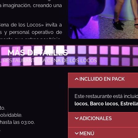
la imaginación, creando una
Cena de los Locos» invita a
res y personal operativo de
ento que entras por triaje.
MÁS DETALLES
«La Cena de los Locos» está
uestros clientes que ellos
L RESTAURANTE LA CENA DE LOS LOCOS
s personajes, así como la
INCLUIDO EN PACK
 del restaurante fomentan la
r donde todos se sienten
Este restaurante está inclui
locos, Barco locos, Estrell
to.
o el restaurante temático
olvidable.
ADICIONALES
ntamos con un respaldo
hasta las 03:00.
tas hasta coordinadores,
.
MENÚ
a capacidad de trabajo en