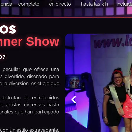
venida
completo
en directo
hasta las 3 h
incluid
COS
nner Show
O?
 peculiar que ofrece una
s divertido, diseñado para
la diversión, es el eje que
 disfrutan de entretenidos
 artistas circenses hasta
ionales que han participado
con un estilo extravagante,