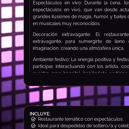
Espectáculos en vivo: Durante la cena, los
espectáculos en vivo, que van desde actua
grandes ilusiones de magia, humor, y bailes 
en musicales muy reconocidos.
Decoración extravagante: El restaura
extravagante, para sumergirte de lleno 
imaginación, creando una atmósfera única.
Ambiente festivo: La energía positiva y festi
participar, interactuando con los artista, c
nuestro gran hospital, haciéndote partici
triaje.
Atención al detalle: Cada aspecto de la ex
está cuidadosamente diseñado para sorpre
que ellos son lo más importante, desde la 
como la música ambiental.
INCLUYE:
Restaurante temático con espectáculos.
Interacción con los clientes: Los artistas y e
Ideal para despedidas de soltero/a y cele